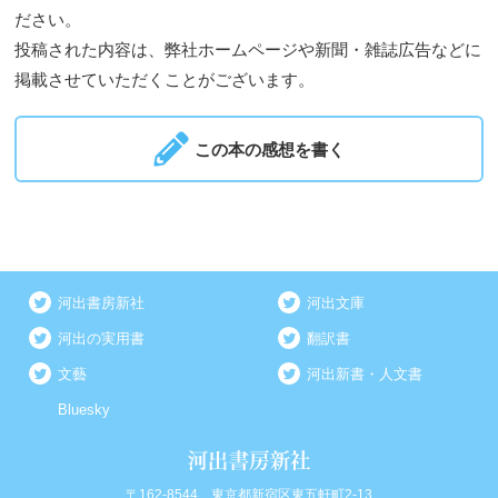
ださい。
投稿された内容は、弊社ホームページや新聞・雑誌広告などに
掲載させていただくことがございます。
この本の感想を書く
河出書房新社
河出文庫
河出の実用書
翻訳書
文藝
河出新書・人文書
Bluesky
〒162-8544 東京都新宿区東五軒町2-13