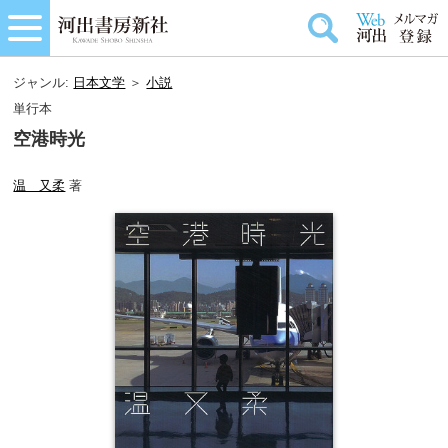
ジャンル:
日本文学
＞
小説
単行本
空港時光
温 又柔
著