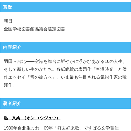
賞歴
朝日
全国学校図書館協議会選定図書
内容紹介
羽田⇔台北――空港を舞台に鮮やかに浮かびあがる10の人生、
そして新しい生のかたち。各紙絶賛の表題作「空港時光」と傑
作エッセイ「音の彼方へ」。いま最も注目される気鋭作家の飛
翔作。
著者紹介
温 又柔 （オン ユウジュウ）
1980年台北生まれ。09年「好去好来歌」ですばる文学賞佳