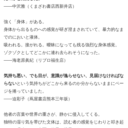
――中沢雅（くまざわ書店西新井店）
強く「身体」がある。
身体から出るものへの感覚が研ぎ澄まされていて、暴力的なま
でのにおいと液体。
吸われる。接がれる。曖昧になっても残る強烈な身体感覚。
ゾクゾクとしてどこかに連れ去られそうになった。
――海老原眞紀（リブロ福生店）
気持ち悪い、でも目が、意識が逸らせない、見届けなければな
らない
という気持ちがどこから来るのか分からないままにペー
ジを捲っていました。
――迫彩子（蔦屋書店熊本三年坂）
他者の言葉や世界の重さが、静かに侵入してくる。
独特の湿り気を帯びた文体は、読む者の感覚をじわりと叩き起