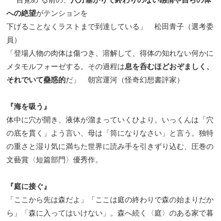
への絶望
がテンションを
下げることなくラストまで到達している」 松田青子（選考委
員）
「登場人物の肉体は傷つき、溶解して、得体の知れない何かに
メタモルフォーゼする。その過程は
息を呑むほどおぞましく、
それでいて蠱惑的
だ」 朝宮運河（怪奇幻想書評家）
『海を吸う』
体中に穴が開き、液体が溜まっていくひより。いっくんは「穴
の底を貫く」よう言い、母は「筒になりなさい」と言う。独特
の重さと湿り気に満ちた世界に読み手を引きずり込む、圧巻の
文藝賞〈短篇部門〉優秀作。
『庭に接ぐ』
「ここから先は森だよ」「ここは庭の終わりで森の始まりだか
ら」「森に入ってはいけない」。森へ続く〈庭〉のある家で暮