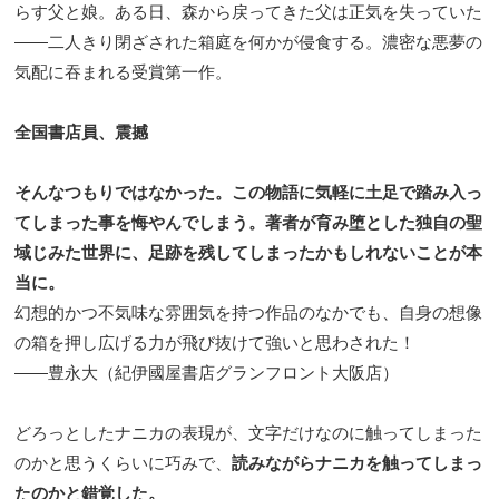
らす父と娘。ある日、森から戻ってきた父は正気を失っていた
――二人きり閉ざされた箱庭を何かが侵食する。濃密な悪夢の
気配に吞まれる受賞第一作。
全国書店員、震撼
そんなつもりではなかった。この物語に気軽に土足で踏み入っ
てしまった事を悔やんでしまう。著者が育み堕とした独自の聖
域じみた世界に、足跡を残してしまったかもしれないことが本
当に。
幻想的かつ不気味な雰囲気を持つ作品のなかでも、自身の想像
の箱を押し広げる力が飛び抜けて強いと思わされた！
――豊永大（紀伊國屋書店グランフロント大阪店）
どろっとしたナニカの表現が、文字だけなのに触ってしまった
のかと思うくらいに巧みで、
読みながらナニカを触ってしまっ
たのかと錯覚した。