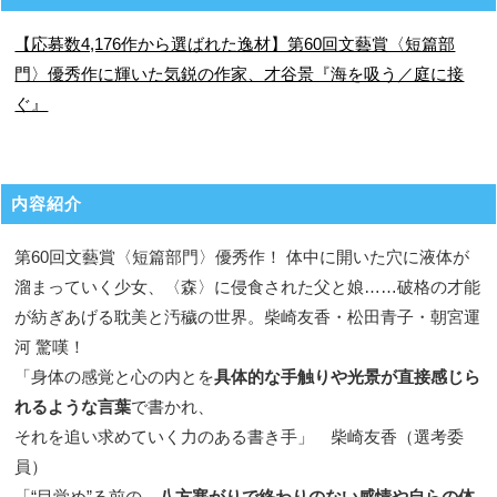
【応募数4,176作から選ばれた逸材】第60回文藝賞〈短篇部
門〉優秀作に輝いた気鋭の作家、才谷景『海を吸う／庭に接
ぐ』
内容紹介
第60回文藝賞〈短篇部門〉優秀作！ 体中に開いた穴に液体が
溜まっていく少女、〈森〉に侵食された父と娘……破格の才能
が紡ぎあげる耽美と汚穢の世界。柴崎友香・松田青子・朝宮運
河 驚嘆！
「身体の感覚と心の内とを
具体的な手触りや光景が直接感じら
れるような言葉
で書かれ、
それを追い求めていく力のある書き手」 柴崎友香（選考委
員）
「“目覚め”る前の、
八方塞がりで終わりのない感情や自らの体