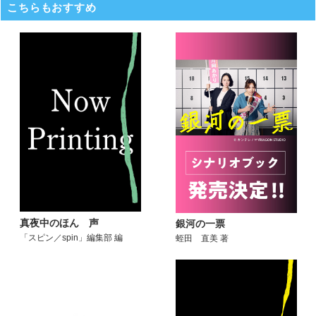
こちらもおすすめ
真夜中のほん 声
銀河の一票
「スピン／spin」編集部 編
蛭田 直美 著