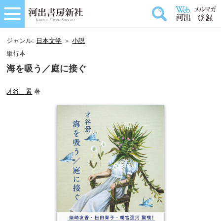
ジャンル:
日本文学
＞
小説
単行本
海を吸う／庭に接ぐ
才谷 景
著