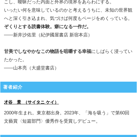
こし、曖昧だった内面と外界の境界をあらわにする。
いったい何を意味しているのかと考えるうちに、未知の世界観
へと深く引き込まれ、気づけば何度もページをめくっている。
ぞくりとする読書体験。癖になる一作だ。
――新井沙佑里（紀伊國屋書店 新宿本店）
甘美でしなやかなこの物語を咀嚼する幸福
にしばらく浸ってい
たかった。
――山本亮（大盛堂書店）
著者紹介
才谷 景 （サイタニ ケイ）
2000年生まれ。東京都出身。2023年、「海を吸う」で第60回
文藝賞〈短篇部門〉優秀作を受賞しデビュー。