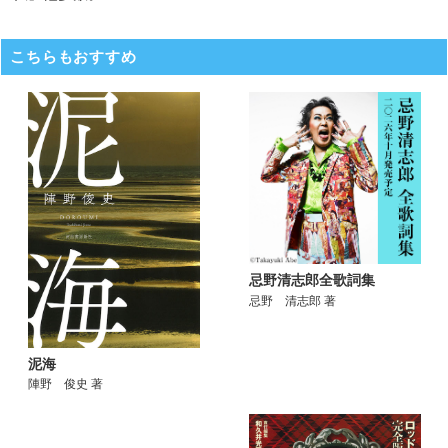
こちらもおすすめ
忌野清志郎全歌詞集
忌野 清志郎 著
泥海
陣野 俊史 著