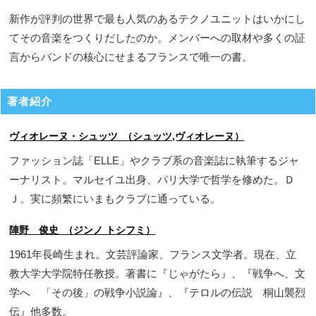
新作が評判の世界で最も人気のあるテクノユニットはいかにし
てその音楽をつくりだしたのか。メンバーへの取材や多くの証
言からバンドの核心にせまるフランスで唯一の書。
著者紹介
ヴィオレーヌ・シュッツ （シュッツ,ヴィオレーヌ）
ファッション誌「ELLE」やクラブ系の音楽誌に執筆するジャ
ーナリスト。マルセイユ出身、パリ大学で哲学を修めた。Ｄ
Ｊ。実に頻繁にいまもクラブに通っている。
陣野 俊史 （ジンノ トシフミ）
1961年長崎生まれ。文芸評論家、フランス文学者。現在、立
教大学大学院特任教授。著書に『じゃがたら』、『戦争へ、文
学へ 「その後」の戦争小説論』、『テロルの伝説 桐山襲烈
伝』他多数。