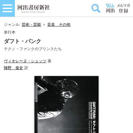
ジャンル:
芸術・芸能
＞
音楽＿その他
単行本
ダフト・パンク
テクノ・ファンクのプリンスたち
ヴィオレーヌ・シュッツ
著
陣野 俊史
訳