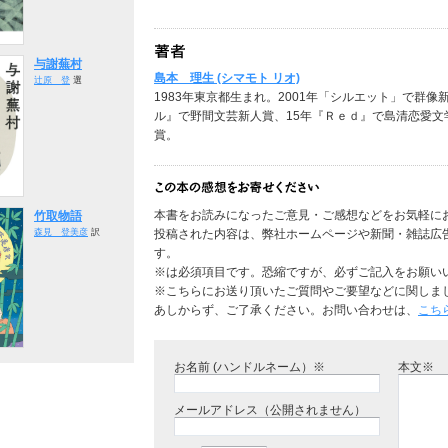
与謝蕪村
島本 理生 (シマモト リオ)
辻原 登
選
1983年東京都生まれ。2001年「シルエット」で群
ル』で野間文芸新人賞、15年『Ｒｅｄ』で島清恋愛文
賞。
本書をお読みになったご意見・ご感想などをお気軽に
竹取物語
森見 登美彦
訳
投稿された内容は、弊社ホームページや新聞・雑誌広
す。
※は必須項目です。恐縮ですが、必ずご記入をお願い
※こちらにお送り頂いたご質問やご要望などに関しま
あしからず、ご了承ください。お問い合わせは、
こち
お名前 (ハンドルネーム）※
本文※
メールアドレス（公開されません）