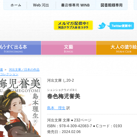
書
＞
河出文庫／日本の作品
コレクション
河出文庫 し20-2
シュンショクウメゴヨミ
春色梅児誉美
島本 理生
訳
河出文庫 文庫 ● 232ページ
ISBN：978-4-309-42083-7 ● Cコード：0193
発売日：2024.02.06