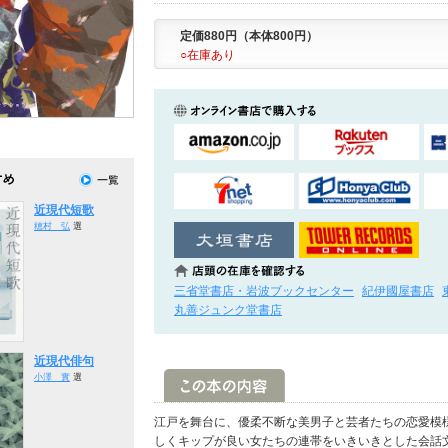
定価880円（本体800円）
○在庫あり
近現代短歌
穂村 弘
選
三省堂書店・岩波ブックセンター
紀伊國屋書店
丸善ジュンク堂書店
近現代俳句
小澤 實
選
江戸を舞台に、優柔不断な美男子と芸者たちの恋愛模
しくキップが良い女たちの連帯をいきいきとした会話