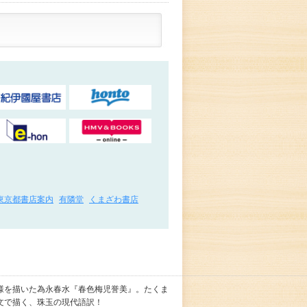
東京都書店案内
有隣堂
くまざわ書店
様を描いた為永春水『春色梅児誉美』。たくま
文で描く、珠玉の現代語訳！