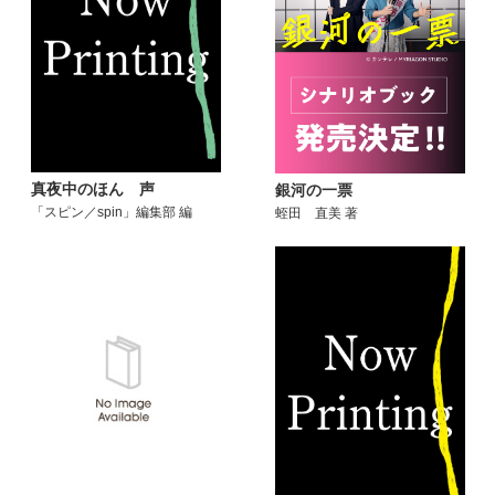
真夜中のほん 声
銀河の一票
「スピン／spin」編集部 編
蛭田 直美 著