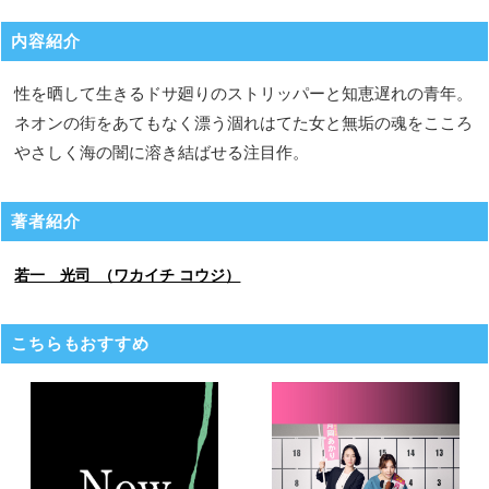
内容紹介
性を晒して生きるドサ廻りのストリッパーと知恵遅れの青年。
ネオンの街をあてもなく漂う涸れはてた女と無垢の魂をこころ
やさしく海の闇に溶き結ばせる注目作。
著者紹介
若一 光司 （ワカイチ コウジ）
こちらもおすすめ