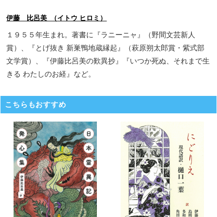
伊藤 比呂美 （イトウ ヒロミ）
１９５５年生まれ。著書に『ラニーニャ』（野間文芸新人
賞）、『とげ抜き 新巣鴨地蔵縁起』（萩原朔太郎賞・紫式部
文学賞）、『伊藤比呂美の歎異抄』『いつか死ぬ、それまで生
きる わたしのお経』など。
こちらもおすすめ