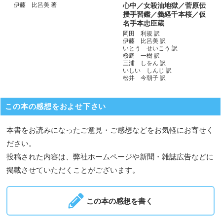
伊藤 比呂美 著
心中／女殺油地獄／菅原伝
授手習鑑／義経千本桜／仮
名手本忠臣蔵
岡田 利規 訳
伊藤 比呂美 訳
いとう せいこう 訳
桜庭 一樹 訳
三浦 しをん 訳
いしい しんじ 訳
松井 今朝子 訳
この本の感想をおよせ下さい
本書をお読みになったご意見・ご感想などをお気軽にお寄せく
ださい。
投稿された内容は、弊社ホームページや新聞・雑誌広告などに
掲載させていただくことがございます。
この本の感想を書く