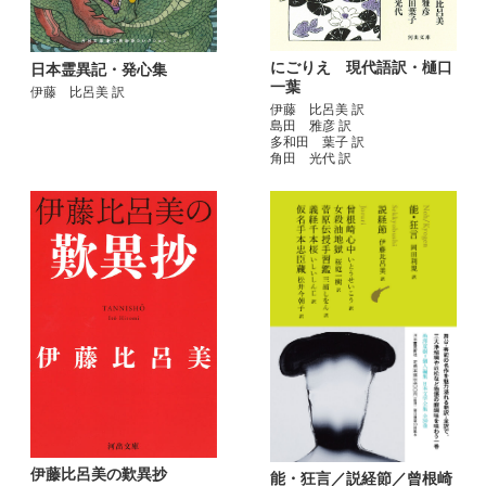
にごりえ 現代語訳・樋口
日本霊異記・発心集
一葉
伊藤 比呂美 訳
伊藤 比呂美 訳
島田 雅彦 訳
多和田 葉子 訳
角田 光代 訳
伊藤比呂美の歎異抄
能・狂言／説経節／曾根崎