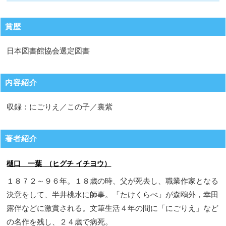
賞歴
日本図書館協会選定図書
内容紹介
収録：にごりえ／この子／裏紫
著者紹介
樋口 一葉 （ヒグチ イチヨウ）
１８７２～９６年。１８歳の時、父が死去し、職業作家となる
決意をして、半井桃水に師事。「たけくらべ」が森鴎外，幸田
露伴などに激賞される。文筆生活４年の間に「にごりえ」など
の名作を残し、２４歳で病死。