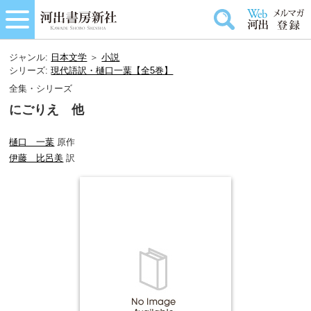
ジャンル:
日本文学
＞
小説
シリーズ:
現代語訳・樋口一葉【全5巻】
全集・シリーズ
にごりえ 他
樋口 一葉
原作
伊藤 比呂美
訳