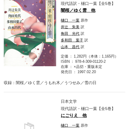
現代語訳・樋口一葉【全5巻】
闇桜／ゆく雲 他
樋口 一葉
原作
井辻 朱美
訳
角田 光代
訳
多和田 葉子
訳
山本 昌代
訳
定価
1,282円（本体：1,165円）
ISBN
978-4-309-01120-2
在庫
×品切・重版未定
発売日
1997.02.20
収録：闇桜／ゆく雲／うもれ木／うつせみ／雪の日
日本文学
現代語訳・樋口一葉【全5巻】
にごりえ 他
樋口 一葉
原作