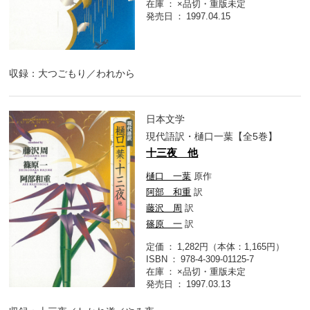
在庫
×品切・重版未定
発売日
1997.04.15
収録：大つごもり／われから
日本文学
現代語訳・樋口一葉【全5巻】
十三夜 他
樋口 一葉
原作
阿部 和重
訳
藤沢 周
訳
篠原 一
訳
定価
1,282円（本体：1,165円）
ISBN
978-4-309-01125-7
在庫
×品切・重版未定
発売日
1997.03.13