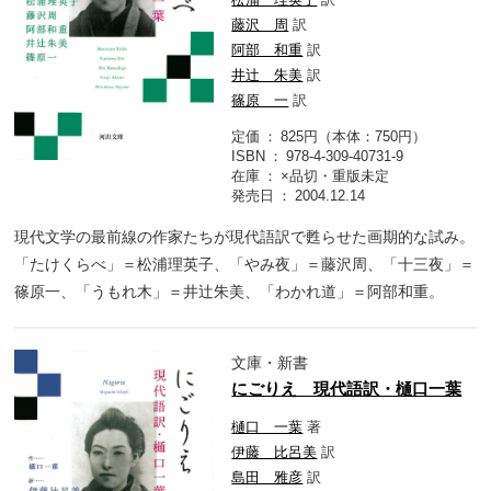
藤沢 周
訳
阿部 和重
訳
井辻 朱美
訳
篠原 一
訳
定価
825円（本体：750円）
ISBN
978-4-309-40731-9
在庫
×品切・重版未定
発売日
2004.12.14
現代文学の最前線の作家たちが現代語訳で甦らせた画期的な試み。
「たけくらべ」＝松浦理英子、「やみ夜」＝藤沢周、「十三夜」＝
篠原一、「うもれ木」＝井辻朱美、「わかれ道」＝阿部和重。
文庫・新書
にごりえ 現代語訳・樋口一葉
樋口 一葉
著
伊藤 比呂美
訳
島田 雅彦
訳