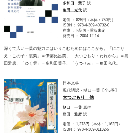
多和田 葉子
訳
角田 光代
訳
定価
825円（本体：750円）
ISBN
978-4-309-40732-6
在庫
×品切・重版未定
発売日
2004.12.14
深くて広い一葉の魅力にはいりこむためにはここから。「にごり
え・この子・裏紫」＝伊藤比呂美、「大つごもり・われから」＝島
田雅彦、「ゆく雲」＝多和田葉子、「うつせみ」＝角田光代。
日本文学
現代語訳・樋口一葉【全5巻】
大つごもり 他
樋口 一葉
原作
島田 雅彦
訳
定価
1,278円（本体：1,162円）
ISBN
978-4-309-01132-5