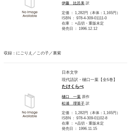
伊藤 比呂美
訳
定価
1,282円（本体：1,165円）
ISBN
978-4-309-01111-0
在庫
×品切・重版未定
発売日
1996.12.12
収録：にごりえ／この子／裏紫
日本文学
現代語訳・樋口一葉【全5巻】
たけくらべ
樋口 一葉
原作
松浦 理英子
訳
定価
1,282円（本体：1,165円）
ISBN
978-4-309-01102-8
在庫
×品切・重版未定
発売日
1996.11.15