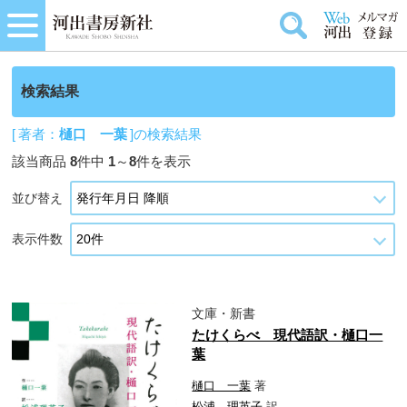
検索結果
[ 著者：
樋口 一葉
]の検索結果
該当商品
8
件中
1
～
8
件を表示
並び替え
表示件数
文庫・新書
たけくらべ 現代語訳・樋口一
葉
樋口 一葉
著
松浦 理英子
訳