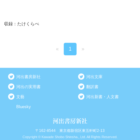
収録：たけくらべ
«
1
»
河出書房新社
河出文庫
河出の実用書
翻訳書
文藝
河出新書・人文書
Bluesky
〒162-8544 東京都新宿区東五軒町2-13
Copyright © Kawade Shobo Shinsha., Ltd. All Rights Reserved.