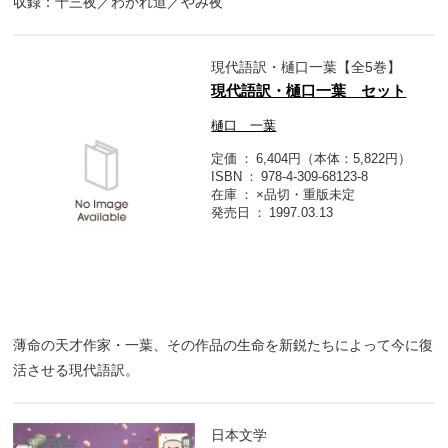
収録：十三夜／わかれ道／やみ夜
現代語訳・樋口一葉【全5巻】
現代語訳・樋口一葉 セット
樋口 一葉
定価
6,404円（本体：5,822円）
ISBN
978-4-309-68123-8
在庫
×品切・重版未定
発売日
1997.03.13
薄命の天才作家・一葉、その作品の生命を新鋭たちによって今に復
活させる現代語訳。
日本文学