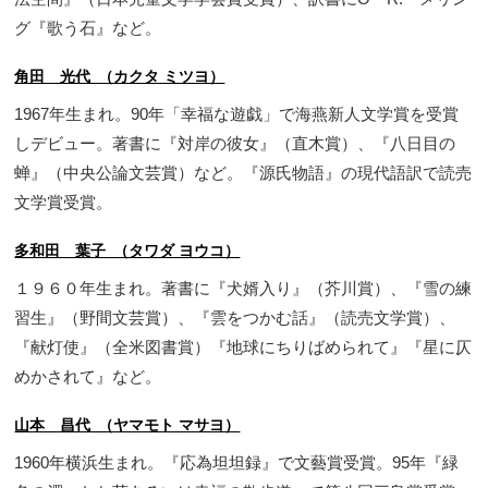
グ『歌う石』など。
角田 光代 （カクタ ミツヨ）
1967年生まれ。90年「幸福な遊戯」で海燕新人文学賞を受賞
しデビュー。著書に『対岸の彼女』（直木賞）、『八日目の
蝉』（中央公論文芸賞）など。『源氏物語』の現代語訳で読売
文学賞受賞。
多和田 葉子 （タワダ ヨウコ）
１９６０年生まれ。著書に『犬婿入り』（芥川賞）、『雪の練
習生』（野間文芸賞）、『雲をつかむ話』（読売文学賞）、
『献灯使』（全米図書賞）『地球にちりばめられて』『星に仄
めかされて』など。
山本 昌代 （ヤマモト マサヨ）
1960年横浜生まれ。『応為坦坦録』で文藝賞受賞。95年『緑