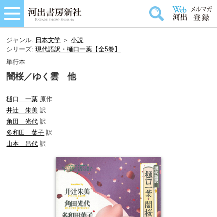
ジャンル:
日本文学
＞
小説
シリーズ:
現代語訳・樋口一葉【全5巻】
単行本
闇桜／ゆく雲 他
樋口 一葉
原作
井辻 朱美
訳
角田 光代
訳
多和田 葉子
訳
山本 昌代
訳