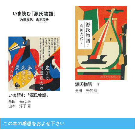
源氏物語 ７
角田 光代 訳
いま読む『源氏物語』
角田 光代 著
山本 淳子 著
この本の感想をおよせ下さい