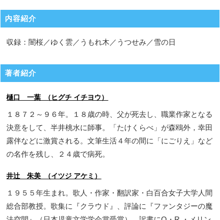
内容紹介
収録：闇桜／ゆく雲／うもれ木／うつせみ／雪の日
著者紹介
樋口 一葉 （ヒグチ イチヨウ）
１８７２～９６年。１８歳の時、父が死去し、職業作家となる
決意をして、半井桃水に師事。「たけくらべ」が森鴎外，幸田
露伴などに激賞される。文筆生活４年の間に「にごりえ」など
の名作を残し、２４歳で病死。
井辻 朱美 （イツジ アケミ）
１９５５年生まれ。歌人・作家・翻訳家・白百合女子大学人間
総合部教授。歌集に『クラウド』、評論に『ファンタジーの魔
法空間』（日本児童文学学会賞受賞）、訳書にO・R.・メリン