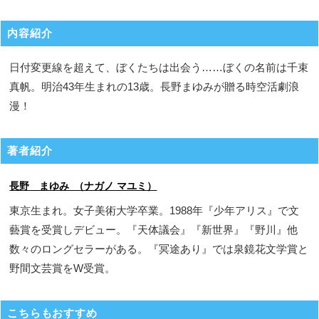
内容紹介
日付変更線を超えて、ぼくたちは出会う……ぼくの名前は千束
真帆。明治43年生まれの13歳。長野まゆみが贈る時空活劇浪
漫！
著者紹介
長野 まゆみ （ナガノ マユミ）
東京生まれ。女子美術大学卒業。1988年『少年アリス』で文
藝賞を受賞しデビュー。『天体議会』『新世界』『野川』他
数々のロングセラーがある。『冥途あり』では泉鏡花文学賞と
野間文芸賞をW受賞。
こちらもおすすめ