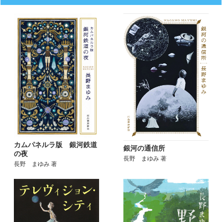
カムパネルラ版 銀河鉄道
銀河の通信所
の夜
長野 まゆみ 著
長野 まゆみ 著