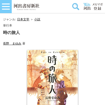
ジャンル:
日本文学
＞
小説
単行本
時の旅人
長野 まゆみ
著