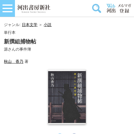
ジャンル:
日本文学
＞
小説
単行本
新撰組捕物帖
源さんの事件簿
秋山 香乃
著