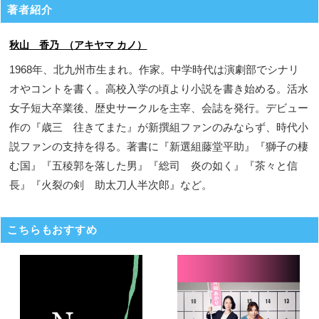
著者紹介
秋山 香乃 （アキヤマ カノ）
1968年、北九州市生まれ。作家。中学時代は演劇部でシナリ
オやコントを書く。高校入学の頃より小説を書き始める。活水
女子短大卒業後、歴史サークルを主宰、会誌を発行。デビュー
作の『歳三 往きてまた』が新撰組ファンのみならず、時代小
説ファンの支持を得る。著書に『新選組藤堂平助』『獅子の棲
む国』『五稜郭を落した男』『総司 炎の如く』『茶々と信
長』『火裂の剣 助太刀人半次郎』など。
こちらもおすすめ