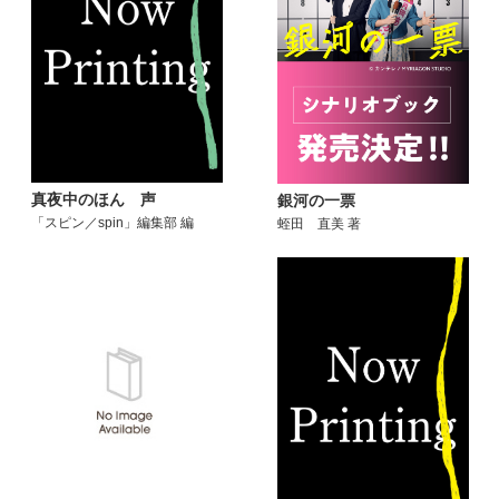
真夜中のほん 声
銀河の一票
「スピン／spin」編集部 編
蛭田 直美 著