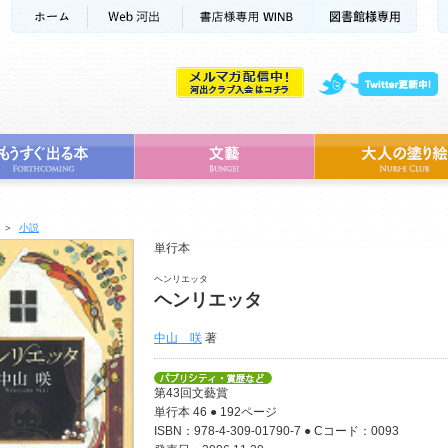
＞
小説
単行本
ヘンリエッタ
ヘンリエッタ
中山 咲
著
第43回文藝賞
単行本 46 ● 192ページ
ISBN：978-4-309-01790-7 ● Cコード：0093