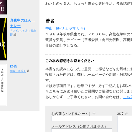
わたしの女３人、ちょっと奇妙な共同生活。各紙誌絶
真夜中のほん
カレー
中山 咲 (ナカヤマ サキ)
「スピン／spin」編集
１９８９年岐阜県生まれ。２００６年、高校在学中の
部
編
藝賞を受賞しデビュー（選考委員：角田光代氏、高橋
冊目の単行本となる。
ゆめ
本書をお読みになったご意見・ご感想などをお気軽に
朝吹 真理子
著
投稿された内容は、弊社ホームページや新聞・雑誌広
す。
※は必須項目です。恐縮ですが、必ずご記入をお願い
※こちらにお送り頂いたご質問やご要望などに関しま
あしからず、ご了承ください。お問い合わせは、
こち
お名前 (ハンドルネーム）※
本文※
メールアドレス（公開されません）