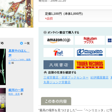
発売日：2006.11.20
定価1,100円（本体1,000円）
×品切
真夜中のほん
声
「スピン／spin」編集
部
編
三省堂書店・岩波ブックセンター
紀伊國屋書店
丸善ジュンク堂書店
銀河の一票
蛭田 直美
著
“最高の場所を見つけました”――「ヘンリエッタ」に