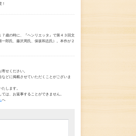
賛！
１７歳の時に、『ヘンリエッタ』で第４３回文
源一郎氏、藤沢周氏、保坂和志氏）。本作が２
お寄せください。
告などに掲載させていただくことがございま
いたします。
しては、お返事することができません。
ら
へ