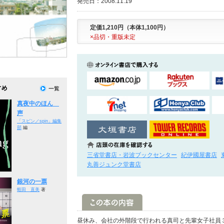
発売日：2008.11.19
定価1,210円（本体1,100円）
×品切・重版未定
真夜中のほん
声
「スピン／spin」編集
部
編
三省堂書店・岩波ブックセンター
紀伊國屋書店
丸善ジュンク堂書店
銀河の一票
蛭田 直美
著
昼休み、会社の外階段で行われる真司と先輩女子社員