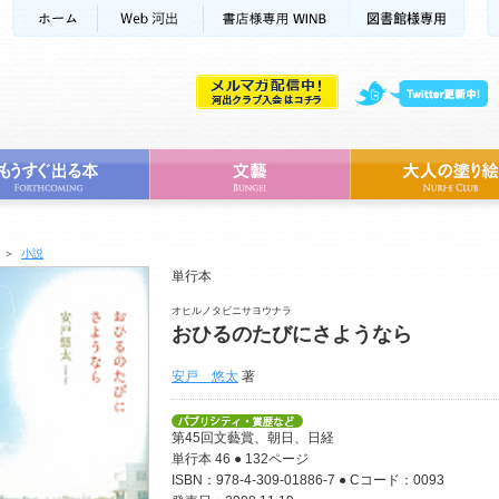
＞
小説
単行本
オヒルノタビニサヨウナラ
おひるのたびにさようなら
安戸 悠太
著
第45回文藝賞、朝日、日経
単行本 46 ● 132ページ
ISBN：978-4-309-01886-7 ● Cコード：0093