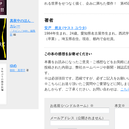
れる世界をせつなく描く、企みに満ちた傑作！ 第45
真夜中のほん
カレー
安戸 悠太 (ヤスト ユウタ)
「スピン／spin」編集
1984年生まれ、24歳。愛知県名古屋市生まれ。西
部
編
（卒業）。埼玉県在住。現在、都内で会社員。
本書をお読みになったご意見・ご感想などをお気軽に
ゆめ
投稿された内容は、弊社ホームページや新聞・雑誌広
朝吹 真理子
著
す。
※は必須項目です。恐縮ですが、必ずご記入をお願い
※こちらにお送り頂いたご質問やご要望などに関しま
あしからず、ご了承ください。お問い合わせは、
こち
お名前 (ハンドルネーム）※
本文※
メールアドレス（公開されません）