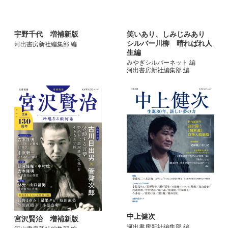
宇野千代 増補新版
笑いあり、しみじみあり
シルバー川柳 晴ればれ人
河出書房新社編集部 編
生編
みやぎシルバーネット 編
河出書房新社編集部 編
中上健次
宮沢賢治 増補新版
河出書房新社編集部 編