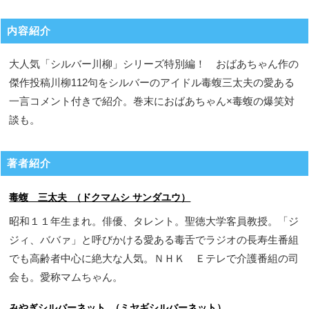
内容紹介
大人気「シルバー川柳」シリーズ特別編！ おばあちゃん作の
傑作投稿川柳112句をシルバーのアイドル毒蝮三太夫の愛ある
一言コメント付きで紹介。巻末におばあちゃん×毒蝮の爆笑対
談も。
著者紹介
毒蝮 三太夫 （ドクマムシ サンダユウ）
昭和１１年生まれ。俳優、タレント。聖徳大学客員教授。「ジ
ジィ、ババァ」と呼びかける愛ある毒舌でラジオの長寿生番組
でも高齢者中心に絶大な人気。ＮＨＫ Ｅテレで介護番組の司
会も。愛称マムちゃん。
みやぎシルバーネット （ミヤギシルバーネット）