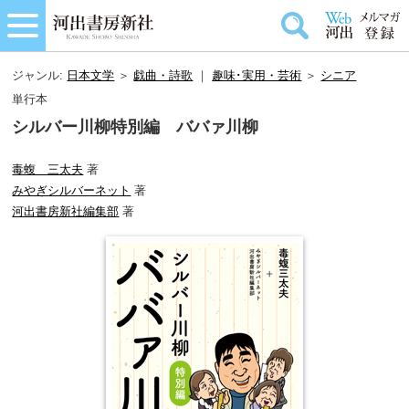
ジャンル:
日本文学
＞
戯曲・詩歌
｜
趣味･実用・芸術
＞
シニア
単行本
シルバー川柳特別編 ババァ川柳
毒蝮 三太夫
著
みやぎシルバーネット
著
河出書房新社編集部
著