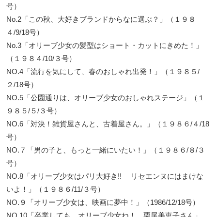
号）
No.2「この秋、大好きブランドからなに選ぶ？」（１９８
４/9/18号）
No.3「オリーブ少女の髪型はショート・カットにきめた！」
（１９８４/10/３号）
NO.4「流行を気にして、春のおしゃれ出発！」（１９８５/
２/18号）
NO.5「公園通りは、オリーブ少女のおしゃれステージ」（１
９８５/５/３号）
NO.6「対決！雑貨屋さんと、古着屋さん。」（１９８６/４/18
号）
NO.７「男の子と、もっと一緒にいたい！」（１９８６/８/３
号）
NO.8「オリーブ少女はパリ大好き!! リセエンヌにはまけな
いよ！」（１９８６/11/３号）
NO.９「オリーブ少女は、映画に夢中！」（1986/12/18号）
NO.10「卒業しても、オリーブ少女ね！ 栗尾美恵子さん」