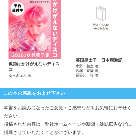
英国皇太子 日本周遊記
孤独はかけがえないディス
水野 勝之 著
コ
君塚 直隆 著
長谷川 怜 著
ゆっきゅん 著
この本の感想をおよせ下さい
本書をお読みになったご意見・ご感想などをお気軽にお寄せく
ださい。
投稿された内容は、弊社ホームページや新聞・雑誌広告などに
掲載させていただくことがございます。