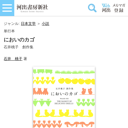
ジャンル:
日本文学
＞
小説
単行本
においのカゴ
石井桃子 創作集
石井 桃子
著