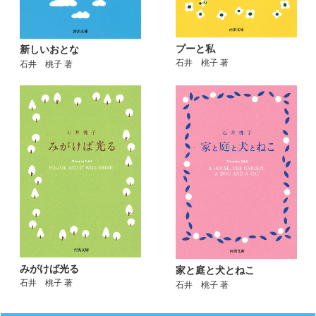
プーと私
新しいおとな
石井 桃子 著
石井 桃子 著
みがけば光る
家と庭と犬とねこ
石井 桃子 著
石井 桃子 著