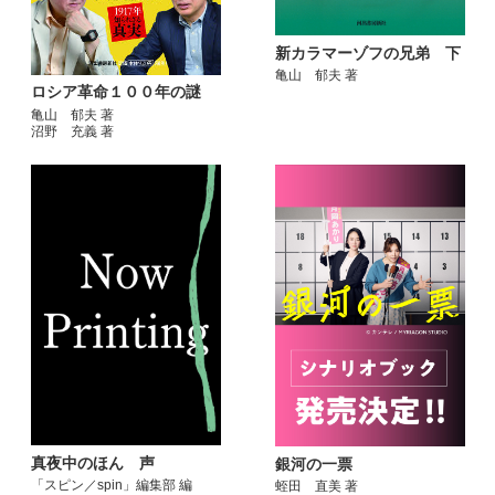
新カラマーゾフの兄弟 下
亀山 郁夫 著
ロシア革命１００年の謎
亀山 郁夫 著
沼野 充義 著
真夜中のほん 声
銀河の一票
「スピン／spin」編集部 編
蛭田 直美 著