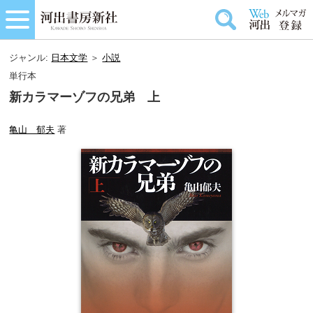
ジャンル:
日本文学
＞
小説
単行本
新カラマーゾフの兄弟 上
亀山 郁夫
著