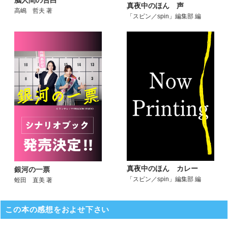
真夜中のほん 声
高嶋 哲夫 著
「スピン／spin」編集部 編
真夜中のほん カレー
銀河の一票
「スピン／spin」編集部 編
蛭田 直美 著
この本の感想をおよせ下さい