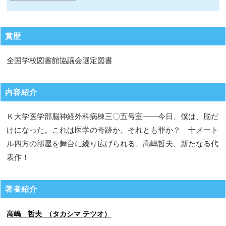
賞歴
全国学校図書館協議会選定図書
内容紹介
Ｋ大学医学部脳神経外科病棟三〇五号室――今日、僕は、脳だ
けになった。これは医学の奇跡か、それとも罪か？ 十メート
ル四方の部屋を舞台に繰り広げられる、高嶋哲夫、新たなる代
表作！
著者紹介
高嶋 哲夫 （タカシマ テツオ）