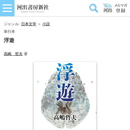
ジャンル:
日本文学
＞
小説
単行本
浮遊
高嶋 哲夫
著