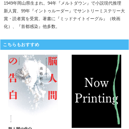
1949年岡山県生まれ。94年『メルトダウン』で小説現代推理
新人賞、99年『イントゥルーダー』でサントリーミステリー大
賞・読者賞を受賞。著書に『ミッドナイトイーグル』（映画
化）、『首都感染』他多数。
こちらもおすすめ
脳人間の告白