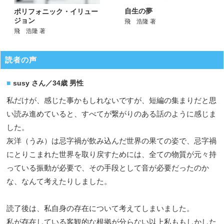
自生の夢
ポリフォニック・イリュー
ジョン
飛 浩隆 著
飛 浩隆 著
読者の声
susy さん／34歳 男性
私だけが、感じた事かもしれないですが、短編の集まりだと思
い読み進めていると、すべてが繋がりのある話のように感じま
した。
灰洋（うみ）は忌字禍が飲み込んだ世界の果ての姿で、忌字禍
にとりこまれた世界を取り戻すためには、全ての物質が元々持
っている振動が必要で、その手段として音が必要だったのか
な、なんて考えたりしました。
読了後は、私自身の存在について考えてしまいました。
私が存在している客観的な根拠が分らない以上私ももしかした