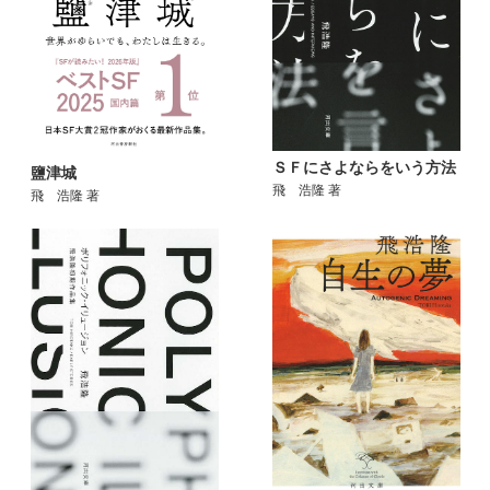
ＳＦにさよならをいう方法
鹽津城
飛 浩隆 著
飛 浩隆 著