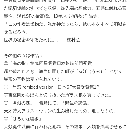
星雲賞日本短編部門受賞作「自生の夢」他、今世紀に発表され
た読切短編のすべてを収録。最先端の想像力、五感に触れる官
能性。現代SFの最高峰、10年ぶり待望の作品集。
「この作者は怪物だ。私が神だったら、彼の本をすべて消滅さ
せるだろう。
世界の秘密を守るために。」----穂村弘
その他の収録作品：
◎「海の指」第46回星雲賞日本短編部門受賞
霧が晴れたとき、海岸に面した町が〈灰洋（うみ）〉となり、
異形の事物は奏でられていく。
◎「星窓 remixed version」日本SF大賞受賞第1作
宇宙空間からぽんと切り抜いたガラス板を買ってきた。
◎「＃銀の匙」「曠野にて」「野生の詩藻」
天才詩人アリス・ウォンの生み出したもの、遺したもの。
◎「はるかな響き」
人類誕生以前に行われた犯罪、その結果、人類を殲滅させるに