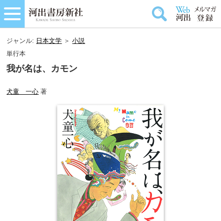
ジャンル:
日本文学
＞
小説
単行本
我が名は、カモン
犬童 一心
著