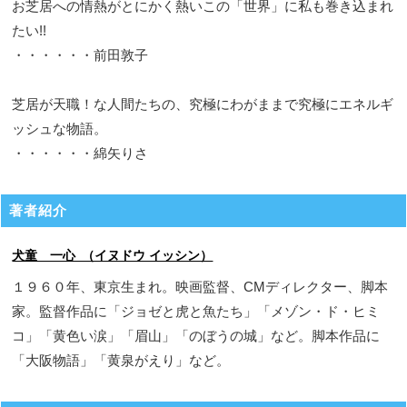
お芝居への情熱がとにかく熱いこの「世界」に私も巻き込まれ
たい!!
・・・・・・前田敦子
芝居が天職！な人間たちの、究極にわがままで究極にエネルギ
ッシュな物語。
・・・・・・綿矢りさ
著者紹介
犬童 一心 （イヌドウ イッシン）
１９６０年、東京生まれ。映画監督、CMディレクター、脚本
家。監督作品に「ジョゼと虎と魚たち」「メゾン・ド・ヒミ
コ」「黄色い涙」「眉山」「のぼうの城」など。脚本作品に
「大阪物語」「黄泉がえり」など。