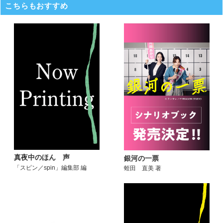
こちらもおすすめ
真夜中のほん 声
銀河の一票
「スピン／spin」編集部 編
蛭田 直美 著