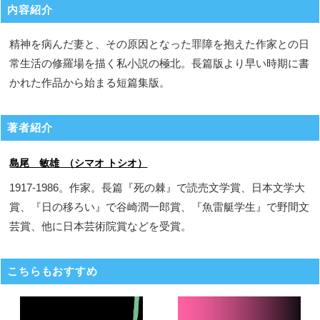
内容紹介
精神を病んだ妻と、その原因となった罪障を抱えた作家との日
常生活の修羅場を描く私小説の極北。長篇版より早い時期に書
かれた作品から始まる短篇集版。
著者紹介
島尾 敏雄 （シマオ トシオ）
1917-1986。作家。長篇『死の棘』で読売文学賞、日本文学大
賞、『日の移ろい』で谷崎潤一郎賞、『魚雷艇学生』で野間文
芸賞、他に日本芸術院賞などを受賞。
こちらもおすすめ