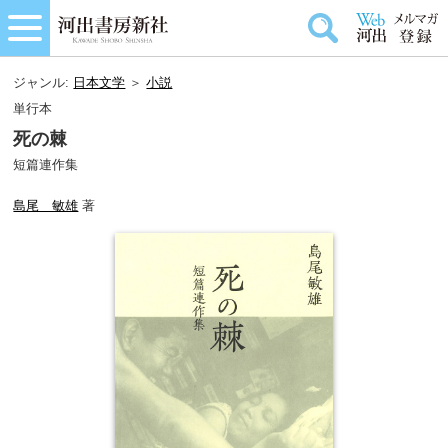
ジャンル:
日本文学
＞
小説
単行本
死の棘
短篇連作集
島尾 敏雄
著