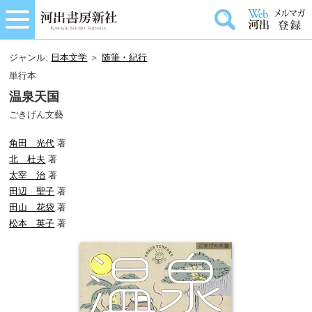
ジャンル:
日本文学
＞
随筆・紀行
単行本
温泉天国
ごきげん文藝
角田 光代
著
北 杜夫
著
太宰 治
著
田辺 聖子
著
田山 花袋
著
松本 英子
著