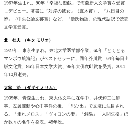
1967年生まれ。90年「幸福な遊戯」で海燕新人文学賞を受賞
しデビュー。著書に『対岸の彼女』（直木賞）、『八日目の
蝉』（中央公論文芸賞）など。『源氏物語』の現代語訳で読売
文学賞受賞。
北 杜夫 （キタ モリオ）
1927年、東京生まれ。東北大学医学部卒業。60年『どくとる
マンボウ航海記』がベストセラーに。同年芥川賞、64年毎日出
版文化賞、86年日本文学大賞、98年大佛次郎賞を受賞。2011
年10月逝去。
太宰 治 （ダザイ オサム）
1909年、青森生まれ。東大仏文科に在学中、井伏鱒二に師
事。左翼運動や心中事件の後、「思ひ出」で文壇に注目され
る。「走れメロス」「ヴィヨンの妻」「斜陽」「人間失格」ほ
か数々の名作を発表。48年没。