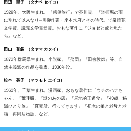
田辺 聖子 （タナベ セイコ）
1928年、大阪生まれ。『感傷旅行』で芥川賞、『道頓堀の雨
に別れて以来なり─川柳作家・岸本水府とその時代』で泉鏡花
文学賞、読売文学賞受賞。おもな著作に『ジョゼと虎と魚た
ち』など。
田山 花袋 （タヤマ カタイ）
1872年群馬県生まれ。小説家。『蒲団』『田舎教師』等、自
然主義派の作品を発表。1930年没。
松本 英子 （マツモト エイコ）
1969年、千葉生まれ。漫画家。おもな著作に『ウチのハナち
ゃん』『荒呼吸』『謎のあの店』『局地的王道食』『49歳、秘
湯ひとり旅』『直売所、行ってきます』『初老の娘と老母と老
猫 再同居物語』など。