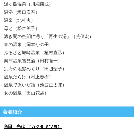
湯ヶ島温泉（川端康成）
温浴（坂口安吾）
温泉（北杜夫）
母と（松本英子）
濃き闇の空間に湧く「再生の湯」（荒俣宏）
春の温泉（岡本かの子）
ふるさと城崎温泉（植村直己）
奥津温泉雪見酒（田村隆一）
別府の地獄めぐり（田辺聖子）
温泉だらけ（村上春樹）
温泉で泳いだ話（池波正太郎）
女の温泉（田山花袋）
著者紹介
角田 光代 （カクタ ミツヨ）