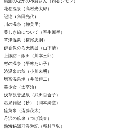
湯船のなかの布袋さん（四谷シモン）
花巻温泉（高村光太郎）
記憶（角田光代）
川の温泉（柳美里）
美しき旅について（室生犀星）
草津温泉（横尾忠則）
伊香保のろ天風呂（山下清）
上諏訪・飯田（川本三郎）
村の温泉（平林たい子）
渋温泉の秋（小川未明）
増富温泉場（井伏鱒二）
美少女（太宰治）
浅草観音温泉（武田百合子）
温泉雑記（抄）（岡本綺堂）
硫黄泉（斎藤茂太）
丹沢の鉱泉（つげ義春）
熱海秘湯群漫遊記（種村季弘）