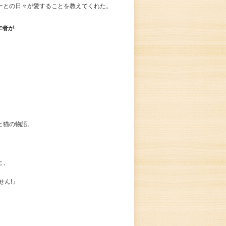
ーとの日々が愛することを教えてくれた。
作者が
と猫の物語。
と、
せん!」