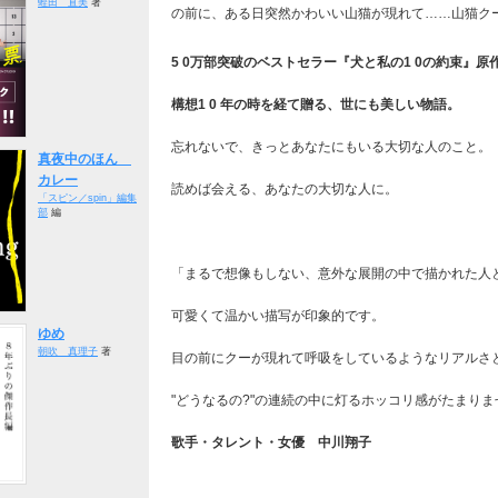
蛭田 直美
著
の前に、ある日突然かわいい山猫が現れて……山猫ク
5 0万部突破のベストセラー『犬と私の1 0の約束』原
構想1 0 年の時を経て贈る、世にも美しい物語。
忘れないで、きっとあなたにもいる大切な人のこと。
真夜中のほん
カレー
読めば会える、あなたの大切な人に。
「スピン／spin」編集
部
編
「まるで想像もしない、意外な展開の中で描かれた人
可愛くて温かい描写が印象的です。
ゆめ
朝吹 真理子
著
目の前にクーが現れて呼吸をしているようなリアルさ
"どうなるの?"の連続の中に灯るホッコリ感がたまりま
歌手・タレント・女優 中川翔子