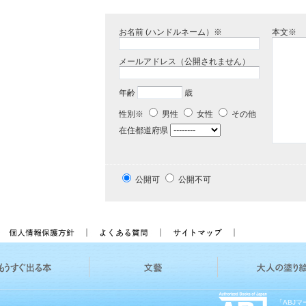
お名前 (ハンドルネーム）※
本文※
メールアドレス（公開されません）
年齢
歳
性別※
男性
女性
その他
在住都道府県
公開可
公開不可
「ABJ