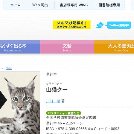
＞
小説
単行本
ヤマネコクー
山猫クー
川口 晴
著
全国学校図書館協議会選定図書
単行本 46 ● 212ページ
ISBN：978-4-309-02666-4 ● Cコード：0093