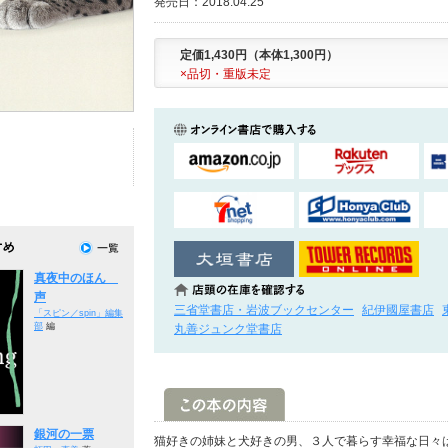
発売日：2018.04.25
定価1,430円（本体1,300円）
×品切・重版未定
真夜中のほん
声
三省堂書店・岩波ブックセンター
紀伊國屋書店
「スピン／spin」編集
部
編
丸善ジュンク堂書店
銀河の一票
猫好きの姉妹と犬好きの男、３人で暮らす幸福な日々