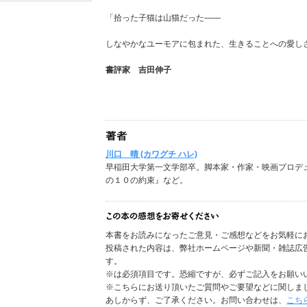
「拾った子猫は山猫だった――
しなやかなユーモアに包まれた、生きることへの愛し
書評家 吉田伸子
川口 晴 (カワグチ ハレ)
早稲田大学第一文学部卒。脚本家・作家・映画プロデ
の１０の約束』など。
本書をお読みになったご意見・ご感想などをお気軽に
投稿された内容は、弊社ホームページや新聞・雑誌広
す。
※は必須項目です。恐縮ですが、必ずご記入をお願い
※こちらにお送り頂いたご質問やご要望などに関しま
あしからず、ご了承ください。お問い合わせは、
こち