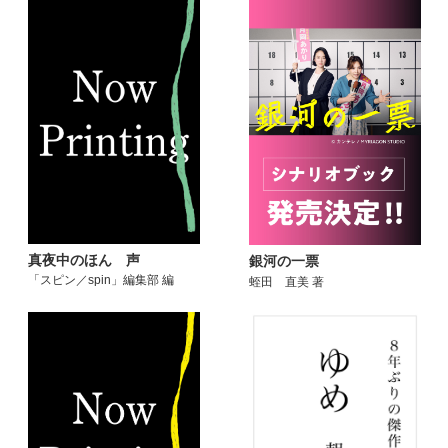
真夜中のほん 声
銀河の一票
「スピン／spin」編集部 編
蛭田 直美 著