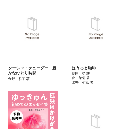
ターシャ・テューダー 豊
ほうっと珈琲
かなひとり時間
長田 弘 著
森 茉莉 著
食野 雅子 著
永井 荷風 著