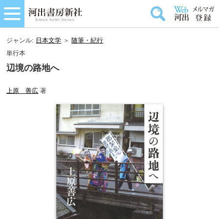
ジャンル:
日本文学
＞
随筆・紀行
単行本
辺境の路地へ
上原 善広
著