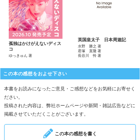
英国皇太子 日本周遊記
孤独はかけがえないディス
水野 勝之 著
コ
君塚 直隆 著
長谷川 怜 著
ゆっきゅん 著
この本の感想をおよせ下さい
本書をお読みになったご意見・ご感想などをお気軽にお寄せく
ださい。
投稿された内容は、弊社ホームページや新聞・雑誌広告などに
掲載させていただくことがございます。
この本の感想を書く