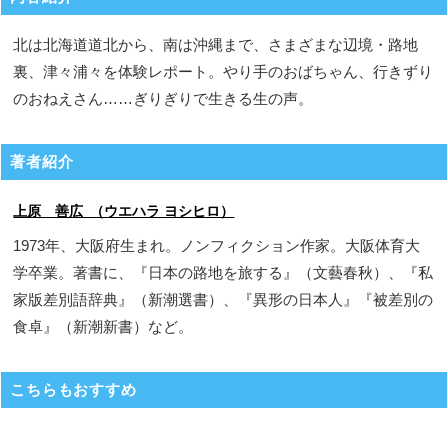
北は北海道道北から、南は沖縄まで、さまざまな辺境・路地
裏、津々浦々を体験レポート。やり手のおばちゃん、行きずり
のおねえさん……ぎりぎりで生きる生の声。
著者紹介
上原 善広 （ウエハラ ヨシヒロ）
1973年、大阪府生まれ。ノンフィクション作家。大阪体育大
学卒業。著書に、『日本の路地を旅する』（文藝春秋）、『私
家版差別語辞典』（新潮選書）、『異形の日本人』『被差別の
食卓』（新潮新書）など。
こちらもおすすめ