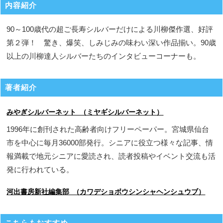
内容紹介
90～100歳代の超ご長寿シルバーだけによる川柳傑作選、好評
第２弾！ 驚き、爆笑、しみじみの味わい深い作品揃い。90歳
以上の川柳達人シルバーたちのインタビューコーナーも。
著者紹介
みやぎシルバーネット （ミヤギシルバーネット）
1996年に創刊された高齢者向けフリーペーパー。宮城県仙台
市を中心に毎月36000部発行。シニアに役立つ様々な記事、情
報満載で地元シニアに愛読され、読者投稿やイベント交流も活
発に行われている。
河出書房新社編集部 （カワデショボウシンシャヘンシュウブ）
こちらもおすすめ