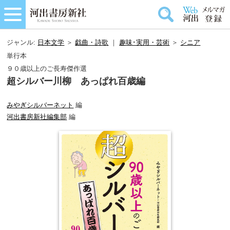
ジャンル:
日本文学
＞
戯曲・詩歌
｜
趣味･実用・芸術
＞
シニア
単行本
９０歳以上のご長寿傑作選
超シルバー川柳 あっぱれ百歳編
みやぎシルバーネット
編
河出書房新社編集部
編