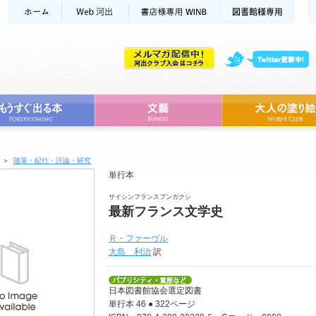
＞
随筆・紀行・評論・研究
単行本
サイシンフランスブンガクシ
最新フランス文学史
Ｒ・ファーヴル
大島 利治
訳
日本図書館協会選定図書
単行本 46 ● 322ページ