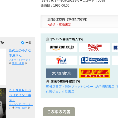
ISBN：978-4-309-20239-6 ● Cコード：0098
発売日：1995.06.05
定価5,233円（本体4,757円）
×品切・重版未定
丘の上の小さな
本屋さん
アルバ・ドナーティ
著
栗原 俊秀
訳
三省堂書店・岩波ブックセンター
紀伊國屋書店
ＫＩＮＤＮＥＳ
丸善ジュンク堂書店
Ｓ（カインドネ
ス）
ジャシンダ・アーダー
ン
著
神崎 朗子
訳