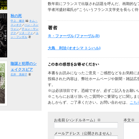
数年前にフランスで出版され話題を呼んだ、画期的な
学者河盛好蔵氏が“こういうフランス文学史を長らく待
秋の死
中上 健次
編
キム・
スンオク
／
ハン・スン
ウォン
／
チョン・サン
グク
／
ソヌ・フィ
／
ユ
Ｒ・ファーヴル (ファーヴル,R)
ン・フンギル
著
大島 利治 (オオシマ トシハル)
陰謀と犯罪のシ
ェイクスピア
本書をお読みになったご意見・ご感想などをお気軽に
石井 美樹子
著
投稿された内容は、弊社ホームページや新聞・雑誌広
す。
※は必須項目です。恐縮ですが、必ずご記入をお願い
※こちらにお送り頂いたご質問やご要望などに関しま
あしからず、ご了承ください。お問い合わせは、
こち
お名前 (ハンドルネーム）※
本文※
メールアドレス（公開されません）