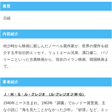
賞歴
日経
内容紹介
幼少時から映画に親しんだノーベル賞作家が、世界の傑作を紹
介する半自伝的エッセイ。リュミエール兄弟、溝口健二、パゾ
リーニといった古典映画から、現在のイラン映画、韓国映画ま
で。
著者紹介
Ｊ・Ｍ・Ｇ・ル・クレジオ （ル･クレジオ,J･M･G）
1940年ニース生まれ。1963年『調書』でルノドー賞受賞。主
な小説に『海を見たことがなかった少年』『砂漠』など、エッ