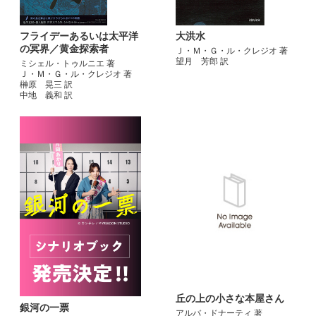
フライデーあるいは太平洋
大洪水
の冥界／黄金探索者
Ｊ・Ｍ・Ｇ・ル・クレジオ 著
望月 芳郎 訳
ミシェル・トゥルニエ 著
Ｊ・Ｍ・Ｇ・ル・クレジオ 著
榊原 晃三 訳
中地 義和 訳
丘の上の小さな本屋さん
銀河の一票
アルバ・ドナーティ 著