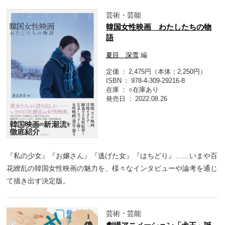
芸術・芸能
韓国女性映画 わたしたちの物
語
夏目 深雪
編
定価
2,475円（本体：2,250円）
ISBN
978-4-309-29216-8
在庫
○在庫あり
発売日
2022.08.26
『私の少女』『お嬢さん』『逃げた女』『はちどり』……いまや百
花繚乱の韓国女性映画の魅力を、様々なインタビューや論考を通じ
て描き出す決定版。
芸術・芸能