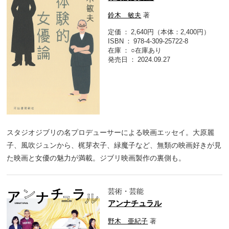
鈴木 敏夫
著
定価
2,640円（本体：2,400円）
ISBN
978-4-309-25722-8
在庫
○在庫あり
発売日
2024.09.27
スタジオジブリの名プロデューサーによる映画エッセイ。大原麗
子、風吹ジュンから、梶芽衣子、緑魔子など、無類の映画好きが見
た映画と女優の魅力が満載。ジブリ映画製作の裏側も。
芸術・芸能
アンナチュラル
野木 亜紀子
著