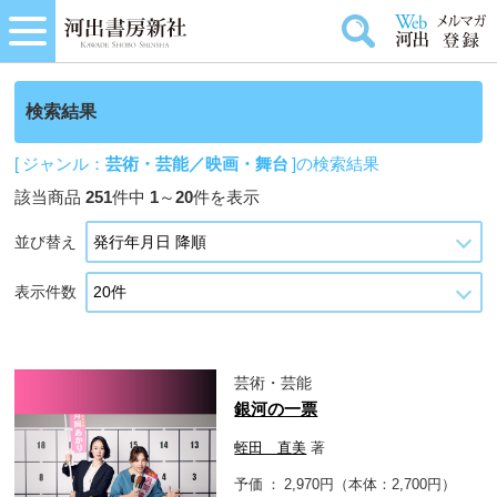
検索結果
[ ジャンル：
芸術・芸能／映画・舞台
]の検索結果
該当商品
251
件中
1
～
20
件を表示
並び替え
表示件数
芸術・芸能
銀河の一票
蛭田 直美
著
予価
2,970円（本体：2,700円）