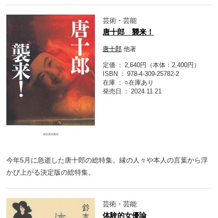
芸術・芸能
唐十郎 襲来！
唐十郎
他著
定価
2,640円（本体：2,400円）
ISBN
978-4-309-25782-2
在庫
○在庫あり
発売日
2024.11.21
今年5月に急逝した唐十郎の総特集。縁の人々や本人の言葉から浮
かび上がる決定版の総特集。
芸術・芸能
体験的女優論