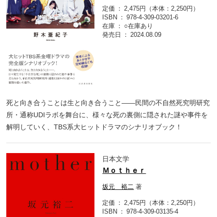
定価
2,475円（本体：2,250円）
ISBN
978-4-309-03201-6
在庫
○在庫あり
発売日
2024.08.09
死と向き合うことは生と向き合うこと――民間の不自然死究明研究
所・通称UDIラボを舞台に、様々な死の裏側に隠された謎や事件を
解明していく、TBS系大ヒットドラマのシナリオブック！
日本文学
Ｍｏｔｈｅｒ
坂元 裕二
著
定価
2,475円（本体：2,250円）
ISBN
978-4-309-03135-4