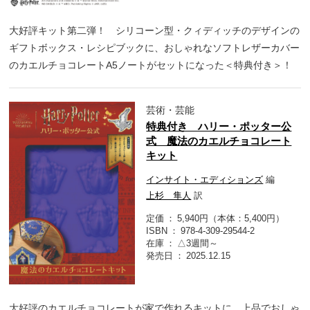
大好評キット第二弾！ シリコーン型・クィディッチのデザインの
ギフトボックス・レシピブックに、おしゃれなソフトレザーカバー
のカエルチョコレートA5ノートがセットになった＜特典付き＞！
芸術・芸能
特典付き ハリー・ポッター公
式 魔法のカエルチョコレート
キット
インサイト・エディションズ
編
上杉 隼人
訳
定価
5,940円（本体：5,400円）
ISBN
978-4-309-29544-2
在庫
△3週間～
発売日
2025.12.15
大好評のカエルチョコレートが家で作れるキットに、上品でおしゃ