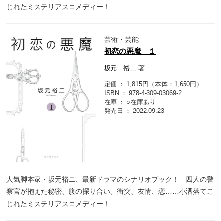
じれたミステリアスコメディー！
芸術・芸能
初恋の悪魔 １
坂元 裕二
著
定価
1,815円（本体：1,650円）
ISBN
978-4-309-03069-2
在庫
○在庫あり
発売日
2022.09.23
人気脚本家・坂元裕二、最新ドラマのシナリオブック！ 四人の警
察官が抱えた秘密、腹の探り合い、衝突、友情、恋……小洒落てこ
じれたミステリアスコメディー！