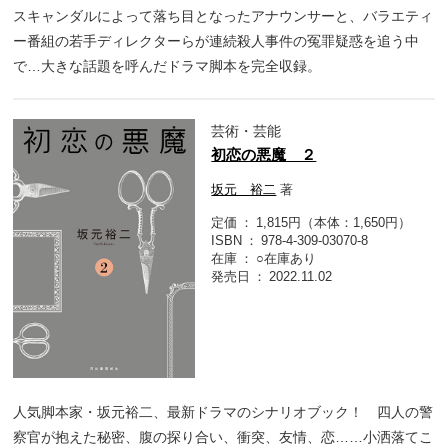
スキャンダルによって落ち目となったアナウンサーと、バラエティ
ー番組の若手ディレクターらが連続殺人事件の冤罪疑惑を追う中
で…大きな話題を呼んだドラマ脚本を完全収録。
芸術・芸能
初恋の悪魔 ２
坂元 裕二
著
定価
1,815円（本体：1,650円）
ISBN
978-4-309-03070-8
在庫
○在庫あり
発売日
2022.11.02
人気脚本家・坂元裕二、最新ドラマのシナリオブック！ 四人の警
察官が抱えた秘密、腹の探り合い、衝突、友情、恋……小洒落てこ