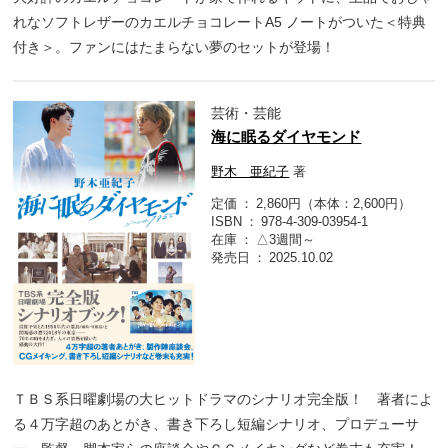
れなソフトレザーのカエルチョコレートA5 ノートがついた＜特典
付き＞。ファンにはたまらない夢のセットが登場！
芸術・芸能
海に眠るダイヤモンド
野木 亜紀子
著
定価
2,860円（本体：2,600円）
ISBN
978-4-309-03954-1
在庫
△3週間～
発売日
2025.10.02
ＴＢＳ系日曜劇場の大ヒットドラマのシナリオ完全版！ 著者によ
る４万字超のあとがき、書き下ろし短編シナリオ、プロデューサ