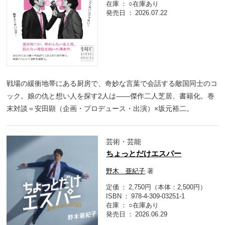
在庫
○在庫あり
発売日
2026.07.22
戦場の緩衝地帯にある厨房で、奇妙な言葉で会話する敵国同士のコ
ック。娘の仇と想い人を探す2人は――傑作二人芝居、書籍化。巻
末対談＝安田顕（企画・プロデュース・出演）×坂元裕二。
芸術・芸能
ちょっとだけエスパー
野木 亜紀子
著
定価
2,750円（本体：2,500円）
ISBN
978-4-309-03251-1
在庫
○在庫あり
発売日
2026.06.29