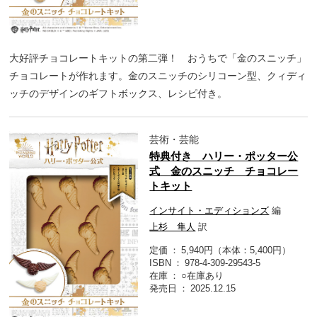
大好評チョコレートキットの第二弾！ おうちで「金のスニッチ」
チョコレートが作れます。金のスニッチのシリコーン型、クィディ
ッチのデザインのギフトボックス、レシピ付き。
芸術・芸能
特典付き ハリー・ポッター公
式 金のスニッチ チョコレー
トキット
インサイト・エディションズ
編
上杉 隼人
訳
定価
5,940円（本体：5,400円）
ISBN
978-4-309-29543-5
在庫
○在庫あり
発売日
2025.12.15