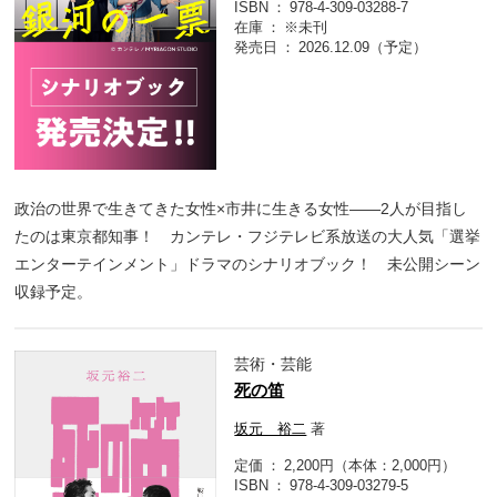
ISBN
978-4-309-03288-7
在庫
※未刊
発売日
2026.12.09（予定）
政治の世界で生きてきた女性×市井に生きる女性――2人が目指し
たのは東京都知事！ カンテレ・フジテレビ系放送の大人気「選挙
エンターテインメント」ドラマのシナリオブック！ 未公開シーン
収録予定。
芸術・芸能
死の笛
坂元 裕二
著
定価
2,200円（本体：2,000円）
ISBN
978-4-309-03279-5