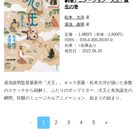
劇場アニメーション「犬王」誕
生の巻
松本 大洋
著
湯浅 政明
著
定価
1,980円（本体：1,800円）
ISBN
978-4-309-29197-0
在庫
○在庫あり
発売日
2022.06.20
湯浅政明監督最新作『犬王』。キャラ原案・松本大洋が描いた多数
のスケッチから紐解く、ふたりのポップスター、犬王と友魚誕生の
瞬間。狂騒のミュージカルアニメーション、始まりの始まり。
«
1
2
3
4
5
»