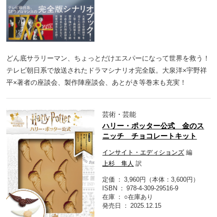
どん底サラリーマン、ちょっとだけエスパーになって世界を救う！
テレビ朝日系で放送されたドラマシナリオ完全版。大泉洋×宇野祥
平×著者の座談会、製作陣座談会、あとがき等巻末も充実！
芸術・芸能
ハリー・ポッター公式 金のス
ニッチ チョコレートキット
インサイト・エディションズ
編
上杉 隼人
訳
定価
3,960円（本体：3,600円）
ISBN
978-4-309-29516-9
在庫
○在庫あり
発売日
2025.12.15