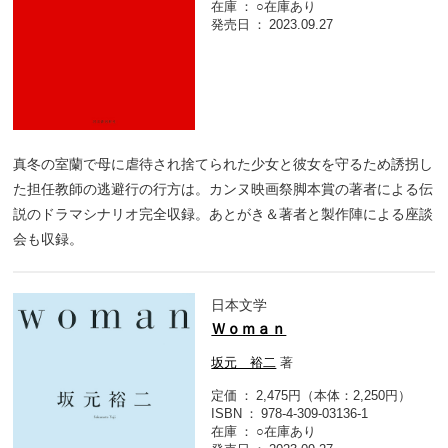
在庫
○在庫あり
発売日
2023.09.27
真冬の室蘭で母に虐待され捨てられた少女と彼女を守るため誘拐し
た担任教師の逃避行の行方は。カンヌ映画祭脚本賞の著者による伝
説のドラマシナリオ完全収録。あとがき＆著者と製作陣による座談
会も収録。
日本文学
Ｗｏｍａｎ
坂元 裕二
著
定価
2,475円（本体：2,250円）
ISBN
978-4-309-03136-1
在庫
○在庫あり