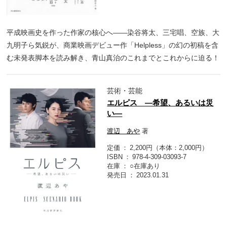
平成映画史を作った作家の核心へ――染谷将太、三宅唱、空族、大
九明子ら気鋭が、商業映画デビュー作「Helpless」の幻の初稿を含
む未発表脚本を読み解き、青山真治のこれまでとこれからに迫る！
芸術・芸能
エルピス ―希望、あるいは災
い―
渡辺 あや
著
定価
2,200円（本体：2,000円）
ISBN
978-4-309-03093-7
在庫
○在庫あり
発売日
2023.01.31