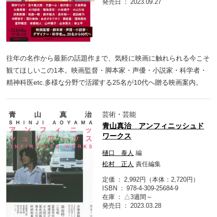
発売日
2023.09.27
往年の名作から最新の話題作まで、気軽に映画に触れられる今こそ
観てほしいこの1本。映画監督・脚本家・声優・小説家・科学者・
精神科医etc.多様な分野で活躍する25名が10代へ贈る映画案内。
芸術・芸能
青山真治 アンフィニッシュド
ワークス
樋口 泰人
編
松村 正人
責任編集
定価
2,992円（本体：2,720円）
ISBN
978-4-309-25684-9
在庫
△3週間～
発売日
2023.03.28