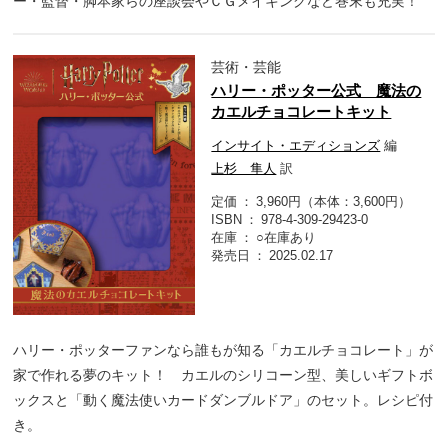
ー・監督・脚本家らの座談会やＣＧメイキングなど巻末も充実！
芸術・芸能
ハリー・ポッター公式 魔法の
カエルチョコレートキット
インサイト・エディションズ
編
上杉 隼人
訳
定価
3,960円（本体：3,600円）
ISBN
978-4-309-29423-0
在庫
○在庫あり
発売日
2025.02.17
ハリー・ポッターファンなら誰もが知る「カエルチョコレート」が
家で作れる夢のキット！ カエルのシリコーン型、美しいギフトボ
ックスと「動く魔法使いカードダンブルドア」のセット。レシピ付
き。