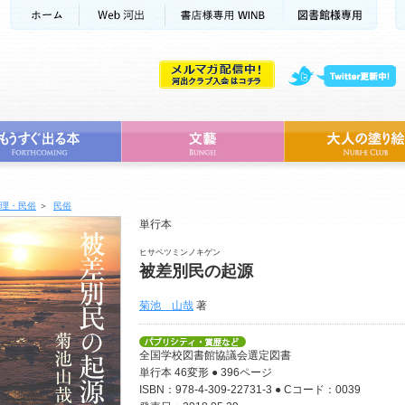
理・民俗
＞
民俗
単行本
ヒサベツミンノキゲン
被差別民の起源
菊池 山哉
著
全国学校図書館協議会選定図書
単行本 46変形 ● 396ページ
ISBN：978-4-309-22731-3 ● Cコード：0039