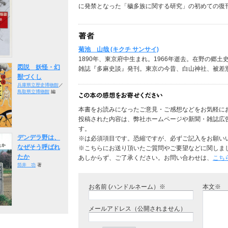
に発禁となった「穢多族に関する研究」の初めての復
菊池 山哉 (キクチ サンサイ)
1890年、東京府中生まれ。1966年逝去。在野の郷
図説 妖怪・幻
雑誌『多麻史談』発刊。東京の今昔、白山神社、被差
獣づくし
兵庫県立歴史博物館
／
鳥取県立博物館
編
本書をお読みになったご意見・ご感想などをお気軽に
投稿された内容は、弊社ホームページや新聞・雑誌広
す。
デンデラ野は、
※は必須項目です。恐縮ですが、必ずご記入をお願い
なぜそう呼ばれ
※こちらにお送り頂いたご質問やご要望などに関しま
たか
あしからず、ご了承ください。お問い合わせは、
こち
筒井 功
著
お名前 (ハンドルネーム）※
本文※
メールアドレス（公開されません）