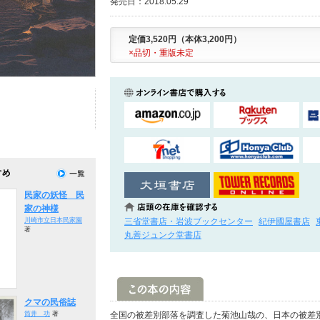
発売日：2018.05.29
定価3,520円（本体3,200円）
×品切・重版未定
民家の妖怪 民
家の神様
三省堂書店・岩波ブックセンター
紀伊國屋書店
川崎市立日本民家園
著
丸善ジュンク堂書店
クマの民俗誌
筒井 功
著
全国の被差別部落を調査した菊池山哉の、日本の被差別