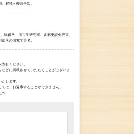
刊。解説＝礫川全次。
土史、民俗学、考古学研究家。多麻史談会設立、
別部落の研究で著名。
お寄せください。
告などに掲載させていただくことがございま
いたします。
しては、お返事することができません。
ら
へ