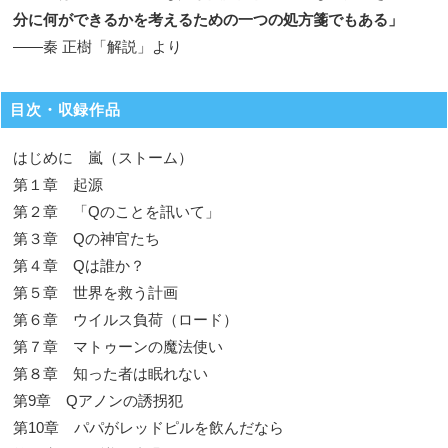
分に何ができるかを考えるための一つの処方箋でもある」
――秦 正樹「解説」より
目次・収録作品
はじめに 嵐（ストーム）
第１章 起源
第２章 「Qのことを訊いて」
第３章 Qの神官たち
第４章 Qは誰か？
第５章 世界を救う計画
第６章 ウイルス負荷（ロード）
第７章 マトゥーンの魔法使い
第８章 知った者は眠れない
第9章 Qアノンの誘拐犯
第10章 パパがレッドピルを飲んだなら