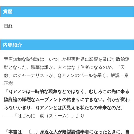
賞歴
日経
内容紹介
荒唐無稽な陰謀論は、いつしか現実世界に影響を及ぼす政治運
動となった。黒幕は誰か。人々はなぜ信者になるのか。「天
敵」のジャーナリストが、Qアノンのベールを暴く。解説＝秦
正樹
「Ｑアノンは一時的な現象などではなく、むしろこの先に来る
陰謀論の熾烈なムーブメントの始まりにすぎない。何かが変わ
らないかぎり、Ｑアノンとは仄見える私たちの未来なのだ」
――「はじめに 嵐（ストーム）」より
「本書は、〔…〕身近な人が陰謀論信奉者になったときに、自