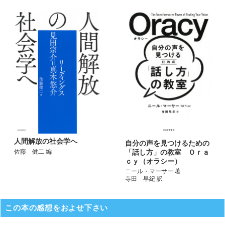
人間解放の社会学へ
自分の声を見つけるための
「話し方」の教室 Ｏｒａ
佐藤 健二 編
ｃｙ（オラシー）
ニール・マーサー 著
寺田 早紀 訳
この本の感想をおよせ下さい