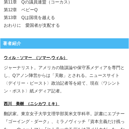
第11章 Qの議員連盟（コーカス）
第12章 ベビーQ
第13章 Qは国境を越える
おわりに 愛国者が支配する
著者紹介
ウィル・ソマー （ソマー,ウィル）
ジャーナリスト。アメリカの陰謀論や保守系メディアを専門と
し、Qアノン陣営からは「天敵」とされる。ニュースサイト
〈デイリー・ビースト〉政治記者等を経て、現在〈ワシント
ン・ポスト〉紙メディア記者。
西川 美樹 （ニシカワ ミキ）
翻訳家。東京女子大学文理学部英米文学科卒。訳書にエブナー
『ゴーイング・ダーク』、ミラノヴィッチ『資本主義だけ残っ