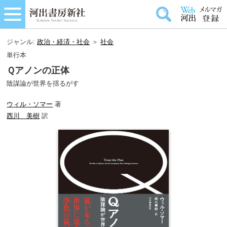
ジャンル:
政治・経済・社会
＞
社会
単行本
Ｑアノンの正体
陰謀論が世界を揺るがす
ウィル・ソマー
著
西川 美樹
訳