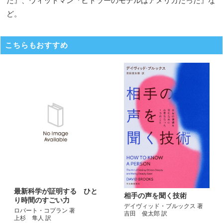
た』、ウィットマン『ヒトラーのモデルはアメリカだった』な
ど。
こちらもおすすめ
最新科学が証明する ひと
相手の声を聞く技術
り時間のすごい力
デイヴィッド・ブルックス 著
ロバート・コプラン 著
吉田 俊太郎 訳
上杉 隼人 訳