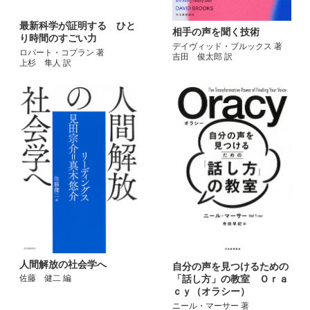
最新科学が証明する ひと
相手の声を聞く技術
り時間のすごい力
デイヴィッド・ブルックス 著
ロバート・コプラン 著
吉田 俊太郎 訳
上杉 隼人 訳
人間解放の社会学へ
自分の声を見つけるための
「話し方」の教室 Ｏｒａ
佐藤 健二 編
ｃｙ（オラシー）
ニール・マーサー 著