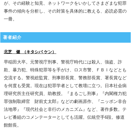
が、その経験と知見、ネットワークをいかしてさまざまな犯罪
事件の傾向を分析し、その対策を具体的に教える、必読必需の
一冊。
著者紹介
北芝 健 （キタシバ ケン）
早稲田大卒。元警視庁刑事。警視庁時代には殺人、強盗、詐
欺、暴力犯、特殊犯罪等を手がけ、ロス市警、ＦＢＩなどとも
交流する。警視総監賞、刑事部長賞、警務部長賞、署長賞など
を何度も受賞。現在は犯罪学者として教壇に立つ。日本社会病
理研究所主任研究員、助教授。『まるごし刑事』『内閣権力犯
罪強制取締官 財前丈太郎』などの劇画原作、『ニッポン非合
法地帯』『現代社会と非行のメカニズム』など、著作多数。テ
レビ番組のコメンテーターとしても活躍。伝統空手6段。修道
館館長。