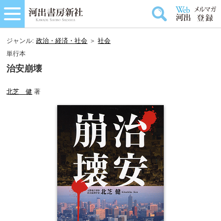
ジャンル:
政治・経済・社会
＞
社会
単行本
治安崩壊
北芝 健
著