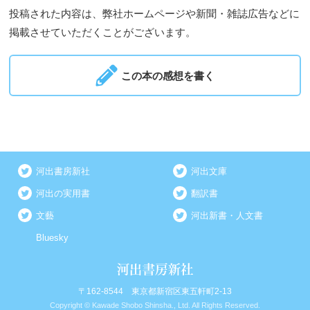
投稿された内容は、弊社ホームページや新聞・雑誌広告などに
掲載させていただくことがございます。
この本の感想を書く
河出書房新社
河出文庫
河出の実用書
翻訳書
文藝
河出新書・人文書
Bluesky
〒162-8544 東京都新宿区東五軒町2-13
Copyright © Kawade Shobo Shinsha., Ltd. All Rights Reserved.