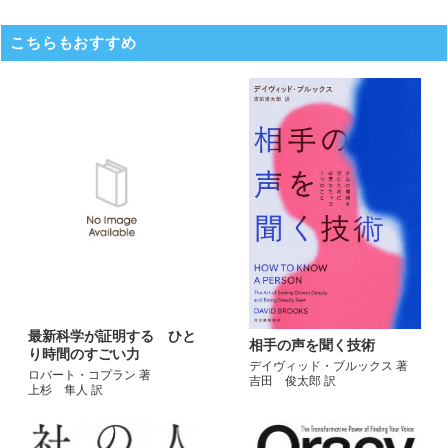
こちらもおすすめ
最新科学が証明する ひと
相手の声を聞く技術
り時間のすごい力
デイヴィッド・ブルックス 著
ロバート・コプラン 著
吉田 俊太郎 訳
上杉 隼人 訳