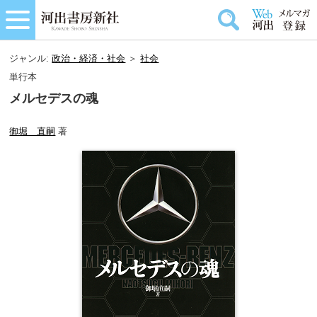
ジャンル:
政治・経済・社会
＞
社会
単行本
メルセデスの魂
御堀 直嗣
著