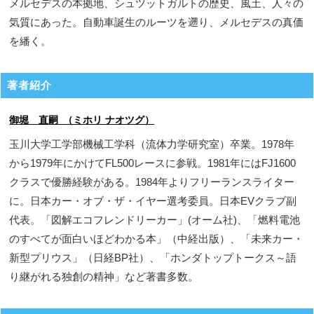
メルセデスの本拠地、シュツットガルトの歴史、風土、人々の
気質にあった。自動車誕生のルーツを遡り、メルセデスの真価
を繙く。
著者紹介
御堀 直嗣 （ミホリ ナオツグ）
玉川大学工学部機械工学科（流体力学研究室）卒業。1978年
から1979年にかけてFL500レースに参戦。1981年にはFJ1600
クラスで優勝経験がある。1984年よりフリーランスライター
に。日本カー・オブ・ザ・イヤー選考委員。日本EVクラブ副
代表。「図解エコフレンドリーカー」(オーム社)、「燃料電池
のすべてが面白いほどわかる本」（中経出版）、「未来カー・
新型プリウス」（日経BP社）、「ホンダトップトークス～語
り継がれる独創の精神」など著書多数。