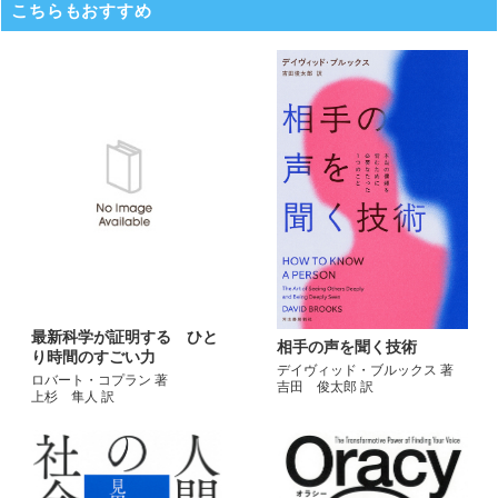
こちらもおすすめ
最新科学が証明する ひと
相手の声を聞く技術
り時間のすごい力
デイヴィッド・ブルックス 著
ロバート・コプラン 著
吉田 俊太郎 訳
上杉 隼人 訳