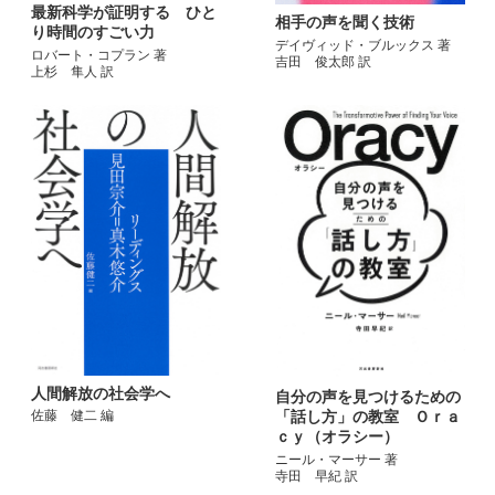
最新科学が証明する ひと
相手の声を聞く技術
り時間のすごい力
デイヴィッド・ブルックス 著
ロバート・コプラン 著
吉田 俊太郎 訳
上杉 隼人 訳
人間解放の社会学へ
自分の声を見つけるための
「話し方」の教室 Ｏｒａ
佐藤 健二 編
ｃｙ（オラシー）
ニール・マーサー 著
寺田 早紀 訳