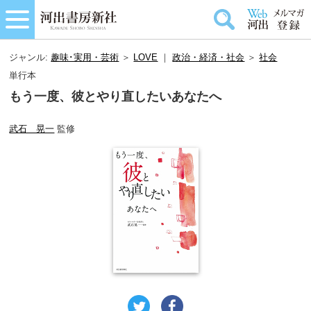
ジャンル:
趣味･実用・芸術
＞
LOVE
｜
政治・経済・社会
＞
社会
単行本
もう一度、彼とやり直したいあなたへ
武石 晃一
監修