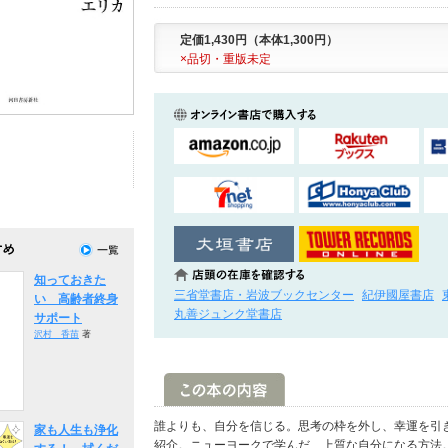
定価1,430円（本体1,300円）
×品切・重版未定
知っておきた
三省堂書店・岩波ブックセンター
紀伊國屋書店
い 高齢者終身
丸善ジュンク堂書店
サポート
沢村 香苗
著
誰よりも、自分を信じる。思考の枠を外し、幸運を引
家も人生も浄化
紹介。ニューヨークで学んだ、上質な自分になる方法