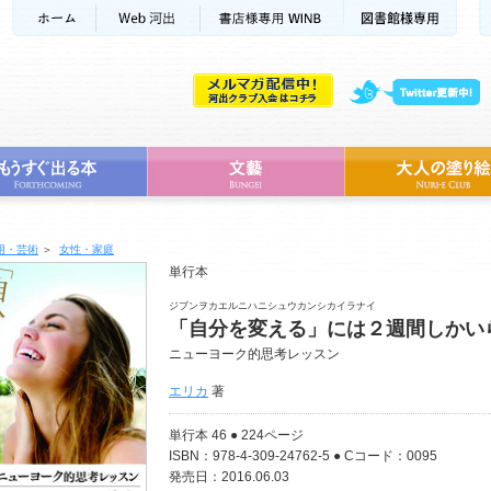
用・芸術
＞
女性・家庭
単行本
ジブンヲカエルニハニシュウカンシカイラナイ
「自分を変える」には２週間しかい
ニューヨーク的思考レッスン
エリカ
著
単行本 46 ● 224ページ
ISBN：978-4-309-24762-5 ● Cコード：0095
発売日：2016.06.03