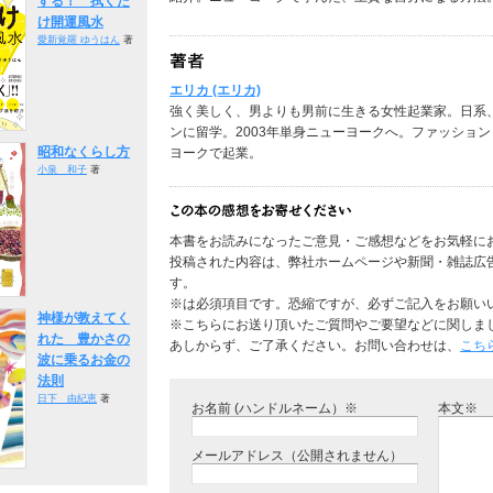
する！ 拭くだ
け開運風水
愛新覚羅 ゆうはん
著
エリカ (エリカ)
強く美しく、男よりも男前に生きる女性起業家。日系
ンに留学。2003年単身ニューヨークへ。ファッション
昭和なくらし方
ヨークで起業。
小泉 和子
著
本書をお読みになったご意見・ご感想などをお気軽に
投稿された内容は、弊社ホームページや新聞・雑誌広
す。
※は必須項目です。恐縮ですが、必ずご記入をお願い
神様が教えてく
※こちらにお送り頂いたご質問やご要望などに関しま
れた 豊かさの
あしからず、ご了承ください。お問い合わせは、
こち
波に乗るお金の
法則
日下 由紀恵
著
お名前 (ハンドルネーム）※
本文※
メールアドレス（公開されません）