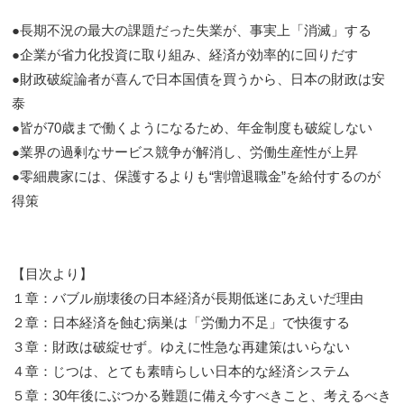
●長期不況の最大の課題だった失業が、事実上「消滅」する
●企業が省力化投資に取り組み、経済が効率的に回りだす
●財政破綻論者が喜んで日本国債を買うから、日本の財政は安
泰
●皆が70歳まで働くようになるため、年金制度も破綻しない
●業界の過剰なサービス競争が解消し、労働生産性が上昇
●零細農家には、保護するよりも“割増退職金”を給付するのが
得策
【目次より】
１章：バブル崩壊後の日本経済が長期低迷にあえいだ理由
２章：日本経済を蝕む病巣は「労働力不足」で快復する
３章：財政は破綻せず。ゆえに性急な再建策はいらない
４章：じつは、とても素晴らしい日本的な経済システム
５章：30年後にぶつかる難題に備え今すべきこと、考えるべき