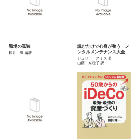
職場の孤独
読むだけで心身が整う メ
ンタルメンテナンス大全
松井 豊 編著
ジュリー・スミス 著
山藤 奈穂子 訳