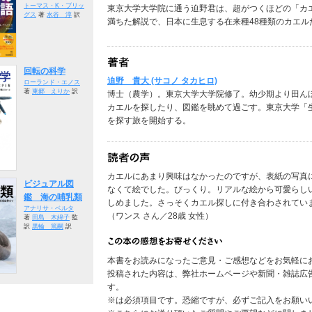
トーマス・K・ブリッ
東京大学大学院に通う迫野君は、超がつくほどの「カ
グス
著
水谷 淳
訳
満ちた解説で、日本に生息する在来種48種類のカエル
回転の科学
迫野 貴大 (サコノ タカヒロ)
ローランド・エノス
著
東郷 えりか
訳
博士（農学）。東京大学大学院修了。幼少期より田ん
カエルを探したり、図鑑を眺めて過ごす。東京大学「
を探す旅を開始する。
カエルにあまり興味はなかったのですが、表紙の写真
ビジュアル図
なくて絵でした。びっくり。リアルな絵から可愛らし
鑑 海の哺乳類
しめました。さっそくカエル探しに付き合わされてい
アナリサ・ベルタ
（ワンス さん／28歳 女性）
著
田島 木綿子
監
訳
黒輪 篤嗣
訳
本書をお読みになったご意見・ご感想などをお気軽に
投稿された内容は、弊社ホームページや新聞・雑誌広
す。
※は必須項目です。恐縮ですが、必ずご記入をお願い