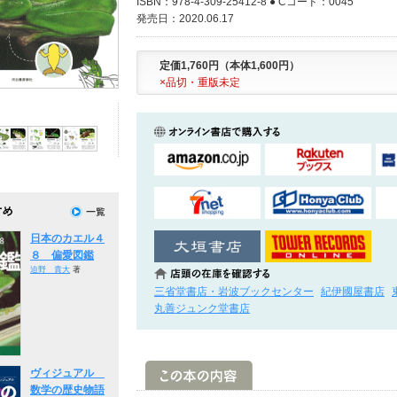
ISBN：978-4-309-25412-8 ● Cコード：0045
発売日：2020.06.17
定価1,760円（本体1,600円）
×品切・重版未定
日本のカエル４
８ 偏愛図鑑
迫野 貴大
著
三省堂書店・岩波ブックセンター
紀伊國屋書店
丸善ジュンク堂書店
ヴィジュアル
数学の歴史物語