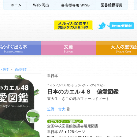
・医学
＞
自然科学
単行本
ニホンノカエルヨンジュウハチヘンアイズカン
日本のカエル４８ 偏愛図鑑
東大生・さこの君のフィールドノート
迫野 貴大
著
全国学校図書館協議会選定図書
単行本 A5 ● 128ページ