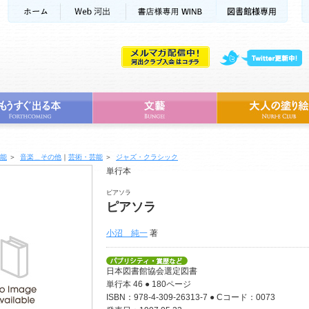
能
＞
音楽＿その他
｜
芸術・芸能
＞
ジャズ・クラシック
単行本
ピアソラ
ピアソラ
小沼 純一
著
日本図書館協会選定図書
単行本 46 ● 180ページ
ISBN：978-4-309-26313-7 ● Cコード：0073