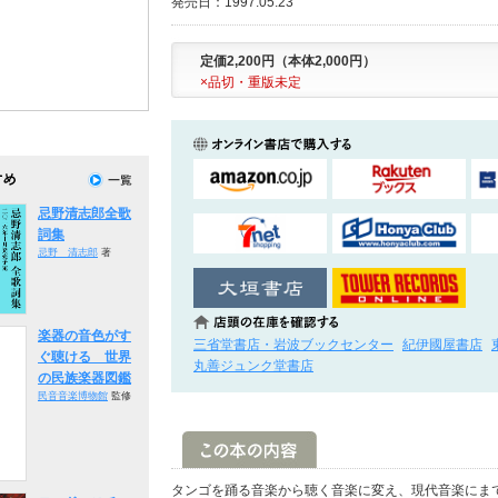
発売日：1997.05.23
定価2,200円（本体2,000円）
×品切・重版未定
忌野清志郎全歌
詞集
忌野 清志郎
著
楽器の音色がす
三省堂書店・岩波ブックセンター
紀伊國屋書店
ぐ聴ける 世界
丸善ジュンク堂書店
の民族楽器図鑑
民音音楽博物館
監修
タンゴを踊る音楽から聴く音楽に変え、現代音楽にま