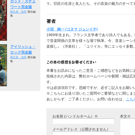
ロッド・スチュ
ラ。巨匠の生涯と友人たち、その音楽の魅力のすべて
ワート完全版
和久井 光司
責任編
集
小沼 純一 (コヌマ ジュンイチ)
1969年生まれ。フランス文学者であり詩人でもある
で音楽関係の文章を様々な場で執筆。今、音楽シーン
楽探し』（洋泉社）。「ユリイカ」等にエッセイ多数
アイリッシュ・
ロック完全版
和久井 光司
責任編
集
本書をお読みになったご意見・ご感想などをお気軽に
投稿された内容は、弊社ホームページや新聞・雑誌広
す。
※は必須項目です。恐縮ですが、必ずご記入をお願い
※こちらにお送り頂いたご質問やご要望などに関しま
あしからず、ご了承ください。お問い合わせは、
こち
お名前 (ハンドルネーム）※
本文※
メールアドレス（公開されません）