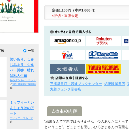
定価1,100円（本体1,000円）
×品切・重版未定
笑いあり、しみ
じみあり シル
バー川柳 晴れ
ばれ人生編
みやぎシルバーネット
三省堂書店・岩波ブックセンター
紀伊國屋書店
／
河出書房新社編集部
編
丸善ジュンク堂書店
ミッフィーとい
んしょうはのア
ート
ディック・ブルーナ
“結果なんて問題ではありません 今のあなたにとっ
絵
ということ”。どこまでも優しいひろはまさんの言葉