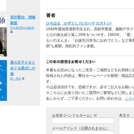
宮沢賢治 増補
新版
ひろはま かずとし (ヒロハマ カズトシ)
河出書房新社編集部
1949年愛知県蒲郡市生まれ。高校卒業後、服飾デザ
編
と心の旅を繰り返し20年をついやす。1982年、「
もいのまんま』『お誕生日本当におめでとう』など著
部”も展開、熱狂的ファン多数。
星の王子さまと
めぐる星ぼしの
本書をお読みになったご意見・ご感想などをお気軽に
旅
投稿された内容は、弊社ホームページや新聞・雑誌広
縣 秀彦
著
す。
※は必須項目です。恐縮ですが、必ずご記入をお願い
※こちらにお送り頂いたご質問やご要望などに関しま
あしからず、ご了承ください。お問い合わせは、
こち
お名前 (ハンドルネーム）※
本文※
メールアドレス（公開されません）