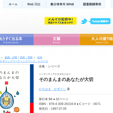
＞
戯曲・詩歌
｜
芸術・芸能
＞
絵本
かずとしグリーティングブック・シリーズ
全集・シリーズ
ソノマンマノアナタガタイセツ
そのまんまのあなたが大切
ひろはま かずとし
著
単行本 B6 ● 32ページ
ISBN：978-4-309-26316-8 ● Cコード：0071
発売日：1997.07.05