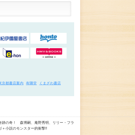
東京都書店案内
有隣堂
くまざわ書店
奇跡の奇！ 森博嗣、庵野秀明、リリー・フラ
＋小説のモンスター的衝撃!!