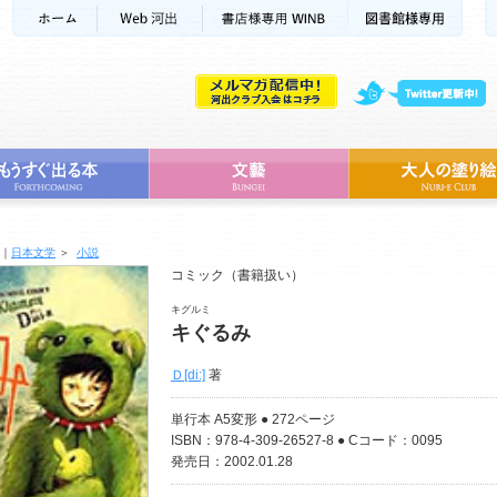
｜
日本文学
＞
小説
コミック（書籍扱い）
キグルミ
キぐるみ
Ｄ[di:]
著
単行本 A5変形 ● 272ページ
ISBN：978-4-309-26527-8 ● Cコード：0095
発売日：2002.01.28