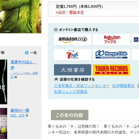
定価1,760円（本体1,600円）
×品切・重版未定
真夜中のほん
声
「スピン／spin」編集
部
編
三省堂書店・岩波ブックセンター
紀伊國屋書店
丸善ジュンク堂書店
銀河の一票
蛭田 直美
著
着ぐるみの「キ」は危険の危！ 着ぐるみの「キ」は
ンキー氏ほか、各界絶賛の前代未聞の大作誕生。マンガ