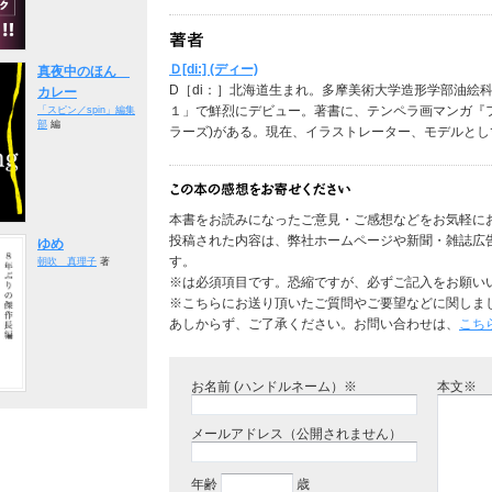
Ｄ[di:] (ディー)
真夜中のほん
D［di：］北海道生まれ。多摩美術大学造形学部油絵
カレー
１」で鮮烈にデビュー。著書に、テンペラ画マンガ『フ
「スピン／spin」編集
部
編
ラーズ)がある。現在、イラストレーター、モデルとし
本書をお読みになったご意見・ご感想などをお気軽に
投稿された内容は、弊社ホームページや新聞・雑誌広
ゆめ
す。
朝吹 真理子
著
※は必須項目です。恐縮ですが、必ずご記入をお願い
※こちらにお送り頂いたご質問やご要望などに関しま
あしからず、ご了承ください。お問い合わせは、
こち
お名前 (ハンドルネーム）※
本文※
メールアドレス（公開されません）
年齢
歳