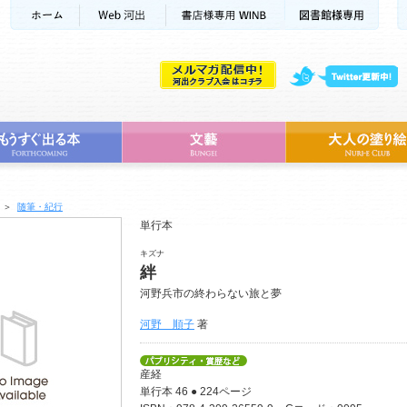
＞
随筆・紀行
単行本
キズナ
絆
河野兵市の終わらない旅と夢
河野 順子
著
産経
単行本 46 ● 224ページ