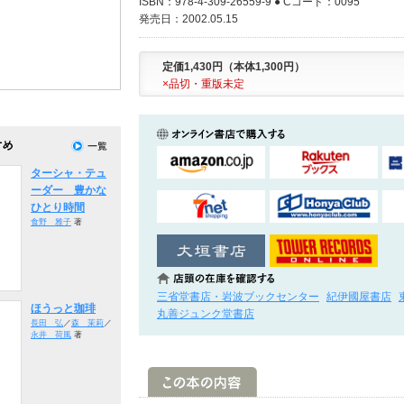
ISBN：978-4-309-26559-9 ● Cコード：0095
発売日：2002.05.15
定価1,430円（本体1,300円）
×品切・重版未定
ターシャ・テュ
ーダー 豊かな
ひとり時間
食野 雅子
著
三省堂書店・岩波ブックセンター
紀伊國屋書店
ほうっと珈琲
丸善ジュンク堂書店
長田 弘
／
森 茉莉
／
永井 荷風
著