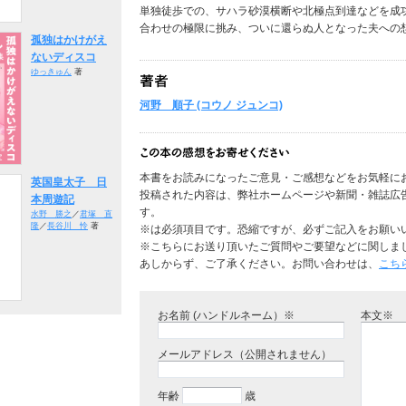
単独徒歩での、サハラ砂漠横断や北極点到達などを成
合わせの極限に挑み、ついに還らぬ人となった夫への
孤独はかけがえ
ないディスコ
ゆっきゅん
著
河野 順子 (コウノ ジュンコ)
本書をお読みになったご意見・ご感想などをお気軽に
英国皇太子 日
投稿された内容は、弊社ホームページや新聞・雑誌広
本周遊記
す。
水野 勝之
／
君塚 直
隆
／
長谷川 怜
著
※は必須項目です。恐縮ですが、必ずご記入をお願い
※こちらにお送り頂いたご質問やご要望などに関しま
あしからず、ご了承ください。お問い合わせは、
こち
お名前 (ハンドルネーム）※
本文※
メールアドレス（公開されません）
年齢
歳