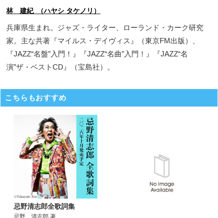
林 建紀 （ハヤシ タケノリ）
兵庫県生まれ。ジャズ・ライター、ローランド・カーク研究
家。主な共著『マイルス・デイヴィス』（東京FM出版）、
『JAZZ“名盤”入門！』『JAZZ“名曲”入門！』『JAZZ“名
演”ザ・ベストCD』（宝島社）。
こちらもおすすめ
忌野清志郎全歌詞集
忌野 清志郎 著