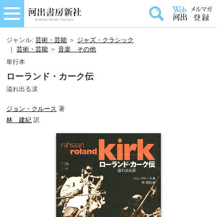
ジャンル:
芸術・芸能
＞
ジャズ・クラシック
｜
芸術・芸能
＞
音楽＿その他
単行本
ローランド・カーク伝
溢れ出る涙
ジョン・クルース
著
林 建紀
訳