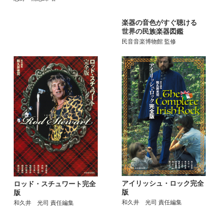
楽器の音色がすぐ聴ける
世界の民族楽器図鑑
民音音楽博物館 監修
アイリッシュ・ロック完全
ロッド・スチュワート完全
版
版
和久井 光司 責任編集
和久井 光司 責任編集