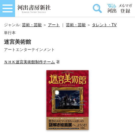
ジャンル:
芸術・芸能
＞
アート
｜
芸術・芸能
＞
タレント・TV
単行本
迷宮美術館
アートエンターテインメント
ＮＨＫ迷宮美術館制作チーム
著