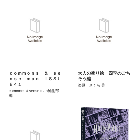
ｃｏｍｍｏｎｓ ＆ ｓｅ
大人の塗り絵 四季のごち
ｎｓｅ ｍａｎ ＩＳＳＵ
そう編
Ｅ４１
漆原 さくら 著
commons＆sense man編集部
編