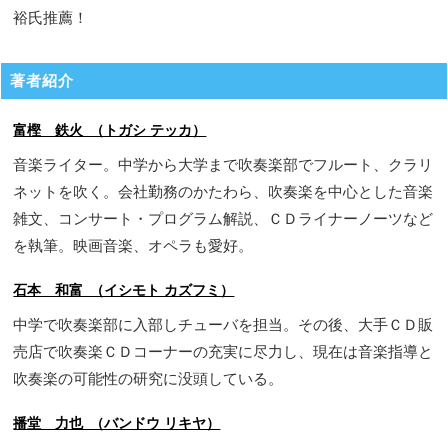
裕氏推薦！
著者紹介
富樫 鉄火 （トガシ テッカ）
音楽ライター。中学から大学まで吹奏楽部でフルート、クラリ
ネットを吹く。会社勤務のかたわら、吹奏楽を中心とした音楽
雑文、コンサート・プログラム解説、ＣＤライナーノーツなど
を執筆。映画音楽、オペラも愛好。
石本 和富 （イシモト カズフミ）
中学で吹奏楽部に入部しチューバを担当。その後、大手ＣＤ販
売店で吹奏楽ＣＤコーナーの充実に尽力し、現在は音楽指導と
吹奏楽の可能性の研究に没頭している。
播堂 力也 （バンドウ リキヤ）