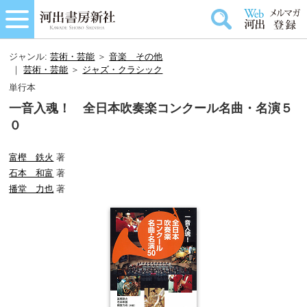
ジャンル:
芸術・芸能
＞
音楽＿その他
｜
芸術・芸能
＞
ジャズ・クラシック
単行本
一音入魂！ 全日本吹奏楽コンクール名曲・名演５
０
富樫 鉄火
著
石本 和富
著
播堂 力也
著