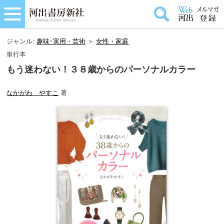
ジャンル:
趣味･実用・芸術
＞
女性・家庭
単行本
もう迷わない！３８歳からのパーソナルカラー
なかがわ やすこ
著