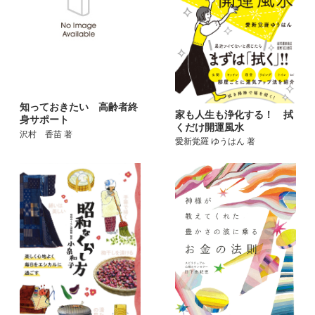
知っておきたい 高齢者終
家も人生も浄化する！ 拭
身サポート
くだけ開運風水
沢村 香苗 著
愛新覚羅 ゆうはん 著