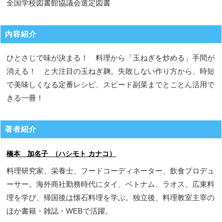
全国学校図書館協議会選定図書
内容紹介
ひとさじで味が決まる！ 料理から「玉ねぎを炒める」手間が
消える！ と大注目の玉ねぎ麹。失敗しない作り方から、時短
で美味しくなる定番レシピ、スピード副菜までとことん活用で
きる一冊！
著者紹介
橋本 加名子 （ハシモト カナコ）
料理研究家、栄養士、フードコーディネーター、飲食プロデュ
ーサー。海外商社勤務時代にタイ、ベトナム、ラオス、広東料
理を学び、帰国後は懐石料理を学ぶ。独立後、料理教室主宰の
ほか書籍・雑誌・WEBで活躍。