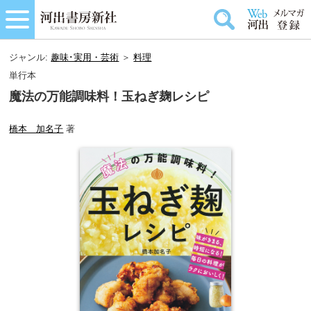
ジャンル:
趣味･実用・芸術
＞
料理
単行本
魔法の万能調味料！玉ねぎ麹レシピ
橋本 加名子
著