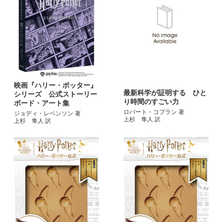
映画『ハリー・ポッター』
最新科学が証明する ひと
シリーズ 公式ストーリー
り時間のすごい力
ボード・アート集
ロバート・コプラン 著
ジョディ・レベンソン 著
上杉 隼人 訳
上杉 隼人 訳