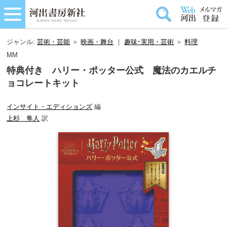
ジャンル:
芸術・芸能
＞
映画・舞台
｜
趣味･実用・芸術
＞
料理
MM
特典付き ハリー・ポッター公式 魔法のカエルチ
ョコレートキット
インサイト・エディションズ
編
上杉 隼人
訳