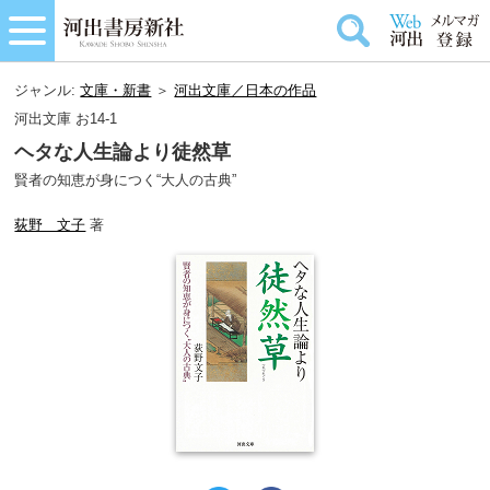
ジャンル:
文庫・新書
＞
河出文庫／日本の作品
河出文庫 お14-1
ヘタな人生論より徒然草
賢者の知恵が身につく“大人の古典”
荻野 文子
著