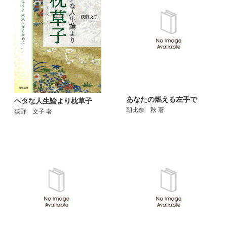
あなたの燃える左手で
ヘタな人生論より枕草子
朝比奈 秋 著
荻野 文子 著