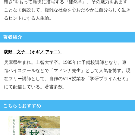
軽さ”をもって痛快に描写する『徒然草』。その魅力をあます
ことなく解説して、複雑な社会を心おだやかに自分らしく生き
るヒントにする人生論。
著者紹介
荻野 文子 （オギノ アヤコ）
兵庫県生まれ。上智大学卒。1985年に予備校講師となり、東
進ハイスクールなどで「マドンナ先生」として人気を博す。現
在フリー講師として、自作のVTR授業を「学研プライムゼミ」
にて配信している。著書多数。
こちらもおすすめ