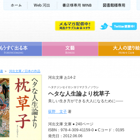
書
＞
河出文庫／日本の作品
河出文庫 お14-2
ヘタナジンセイロンヨリマクラノソウシ
ヘタな人生論より枕草子
美しい生き方ができる大人になるために――
荻野 文子
著
河出文庫 文庫 ● 240ページ
ISBN：978-4-309-41159-0 ● Cコード：0195
発売日：2012.06.06