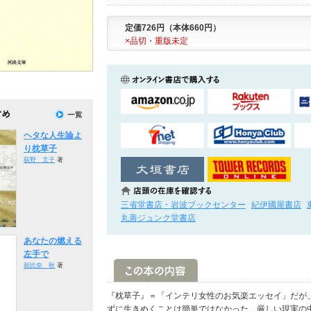
定価726円（本体660円）
×品切・重版未定
ヘタな人生論よ
り枕草子
荻野 文子
著
三省堂書店・岩波ブックセンター
紀伊國屋書店
丸善ジュンク堂書店
あなたの燃える
左手で
朝比奈 秋
著
『枕草子』＝「インテリ女性のお気楽エッセイ」だが
ずに生きぬくことは簡単ではなかった。厳しい現実の