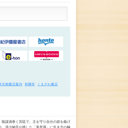
東京都書店案内
有隣堂
くまざわ書店
、陰謀渦巻く宮廷で、主を守り自分の節を曲げ
中、清少納言が残した「美意識」に生き方の極