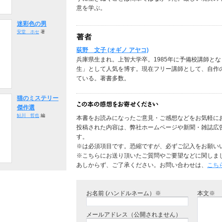
意を学ぶ。
迷彩色の男
安堂 ホセ
著
荻野 文子 (オギノ アヤコ)
兵庫県生まれ。上智大学卒。1985年に予備校講師と
生」として人気を博す。現在フリー講師として、自作の
ている。著書多数。
猫のミステリー
傑作選
鮎川 哲也
編
本書をお読みになったご意見・ご感想などをお気軽に
投稿された内容は、弊社ホームページや新聞・雑誌広
す。
※は必須項目です。恐縮ですが、必ずご記入をお願い
※こちらにお送り頂いたご質問やご要望などに関しま
あしからず、ご了承ください。お問い合わせは、
こち
お名前 (ハンドルネーム）※
本文※
メールアドレス（公開されません）