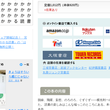
定価1,012円（本体920円）
○在庫あり
W.フェア開催記念！ 宮
かかる読書』の「は
無料公開！
三省堂書店・岩波ブックセンター
紀伊國屋書店
きょうはそうい
丸善ジュンク堂書店
う感じじゃない
宮沢 章夫
著
脱線、飛躍、妄想、のろのろ、ぐずぐず――横光利一
た。 読書の楽しみはこんな端っこのところにある。
名作。