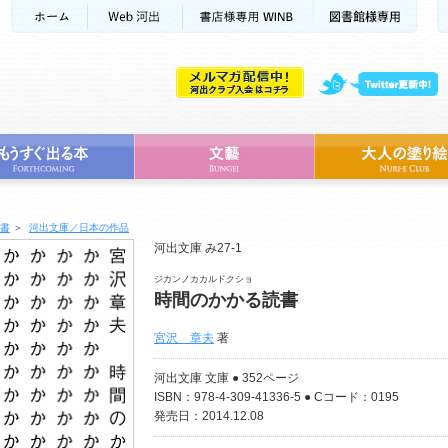
書
＞
河出文庫／日本の作品
河出文庫 み27-1
ジカンノカカルドクショ
時間のかかる読書
宮沢 章夫
著
河出文庫 文庫 ● 352ページ
ISBN：978-4-309-41336-5 ● Cコード：0195
発売日：2014.12.08