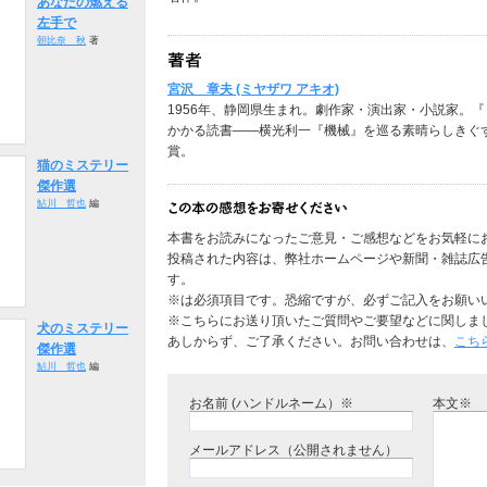
あなたの燃える
左手で
朝比奈 秋
著
宮沢 章夫 (ミヤザワ アキオ)
1956年、静岡県生まれ。劇作家・演出家・小説家。
かかる読書――横光利一『機械』を巡る素晴らしきぐ
賞。
猫のミステリー
傑作選
鮎川 哲也
編
本書をお読みになったご意見・ご感想などをお気軽に
投稿された内容は、弊社ホームページや新聞・雑誌広
す。
※は必須項目です。恐縮ですが、必ずご記入をお願い
※こちらにお送り頂いたご質問やご要望などに関しま
犬のミステリー
あしからず、ご了承ください。お問い合わせは、
こち
傑作選
鮎川 哲也
編
お名前 (ハンドルネーム）※
本文※
メールアドレス（公開されません）